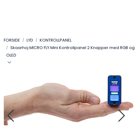
Skip to main content
VIDEO
FORSIDE
LYD
KONTROLLPANEL
LYD
Skaarhoj MICRO FLY Mini Kontrollpanel 2 Knapper med RGB og
OLED
LYS
TILBEHØR
VAREMERKER
AKTUELT
BRUKT