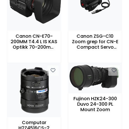
Canon CN-E70-
Canon ZSG-C10
200MM T4.4 L IS KAS
Zoom grep for CN-E
Optikk 70-200mm
Compact Servo
Cine Zoom T4.4 EF
objektiver
mount
Fujinon HZK24-300
Duvo 24-300 PL
Mount Zoom
Computar
H2Z4516CS-2