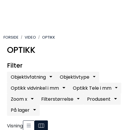
Skip to main content
VIDEO
FORSIDE
VIDEO
OPTIKK
LYD
OPTIKK
LYS
Filter
TILBEHØR
Objektivfatning
Objektivtype
VAREMERKER
Optikk vidvinkel i mm
Optikk Tele i mm
Zoom x
Filterstørrelse
Produsent
AKTUELT
På lager
BRUKT
Visning