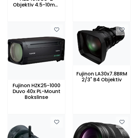
Objektiv 4.5-10mm
F1,6 manuell zoom
og iris
Fujinon LA30x7.8BRM
2/3" B4 Objektiv
Fujinon HZK25-1000
Duvo 40x PL-Mount
Bokslinse