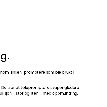
g.
 gjennom-linsen-promptere som ble brukt i
st. De tror at telepromptere skaper gladere
uksjon – stor og liten – med oppmuntring.