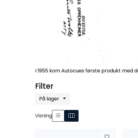
I 1955 kom Autocues første produkt med d
Filter
På lager
Visning