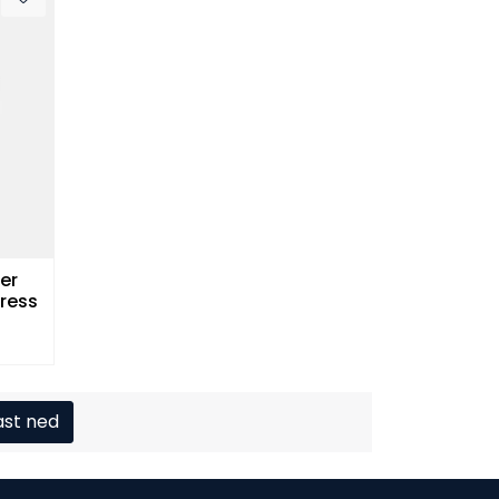
er
press
ast ned