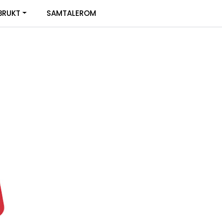
0
BRUKT
SAMTALEROM
Infosenter
Favoritter
Logg inn