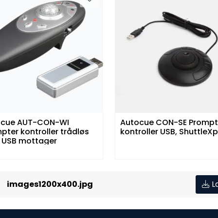
ocue AUT-CON-WI
Autocue CON-SE Prompt
pter kontroller trådløs
kontroller USB, ShuttleX
 USB mottager
images1200x400.jpg
L