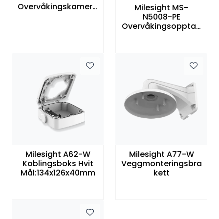
Overvåkingskamera
Milesight MS-
1/2.8" 2MP(fullHD)
N5008-PE
Mini Dome 2.7-
Overvåkingsopptag
13.5mm NDAA
er NVR 8kanaler PoE
4k NDAA
Milesight A62-W
Milesight A77-W
Koblingsboks Hvit
Veggmonteringsbra
Mål:134x126x40mm
kett