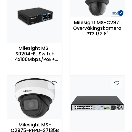
Milesight MS-C2971
Overvåkingskamera
PTZ 1/2.8"
2MP(fullHD) 23x
zoom NDAA
Milesight MS-
S0204-EL Switch
4x100Mbps/PoE+
maks 65W
Milesight MS-
C2975-RFPD-27135B