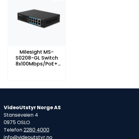
Milesight MS-
S0208-GL Switch
8x100Mbps/PoE+
maks 65W
VideoUtstyr Norge AS
Stanseveien 4
0975 OSLO
Telefon
2280 4000
info@videoutstyr.no