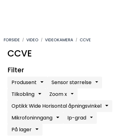
Skip to main content
VIDEO
FORSIDE
VIDEO
VIDEOKAMERA
CCVE
LYD
CCVE
LYS
Filter
TILBEHØR
Produsent
Sensor størrelse
VAREMERKER
Tilkobling
Zoom x
Optikk Wide Horisontal åpningsvinkel
AKTUELT
Mikrofoninngang
Ip-grad
BRUKT
På lager