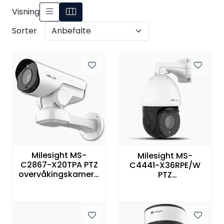
SAMTALEROM
Visning
Sorter
Milesight MS-
Milesight MS-
C2867-X20TPA PTZ
C4441-X36RPE/W
overvåkingskamera
PTZ
2MegaPixel 20x
overvåkingskamera
zoom
4MegaPixel 36x
zoom