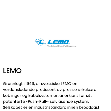
Skip to main content
VIDEO
LYD
LYS
TILBEHØR
LEMO
VAREMERKER
Grunnlagt i 1946, er sveitsiske LEMO en
AKTUELT
verdensledende produsent av presise sirkulære
koblinger og kabelsystemer, anerkjent for sitt
patenterte «Push-Pull»-selvlåsende system.
BRUKT
Selskapet er en industristandard innen broadcast,