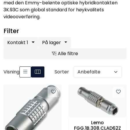
med den Emmy-belønte optiske hybridkontakten
SAMTALEROM
3K.93C som global standard for høykvalitets
videooverføring.
Filter
Kontakt 1
På lager
Alle filtre
Visning
Sorter
Lemo
FGG.1B.308.CLAD62Z