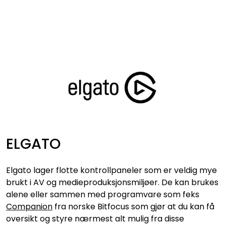
Skip to main content
VIDEO
LYD
LYS
TILBEHØR
ELGATO
VAREMERKER
Elgato lager flotte kontrollpaneler som er veldig mye
AKTUELT
brukt i AV og medieproduksjonsmiljøer. De kan brukes
alene eller sammen med programvare som feks
Companion
fra norske Bitfocus som gjør at du kan få
BRUKT
oversikt og styre nærmest alt mulig fra disse