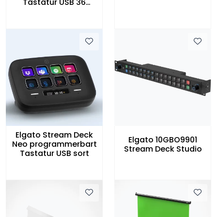
Tastatur USB 36
knapper 6 hjul og LCD
Touch Strip
Elgato Stream Deck
Elgato 10GBO9901
Neo programmerbart
Stream Deck Studio
Tastatur USB sort