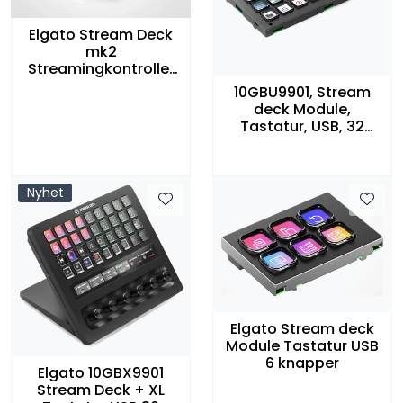
Elgato Stream Deck
mk2
Streamingkontroller
15knapper USB
10GBU9901, Stream
deck Module,
Tastatur, USB, 32
knapper, Elgato
Nyhet
Elgato Stream deck
Module Tastatur USB
6 knapper
Elgato 10GBX9901
Stream Deck + XL