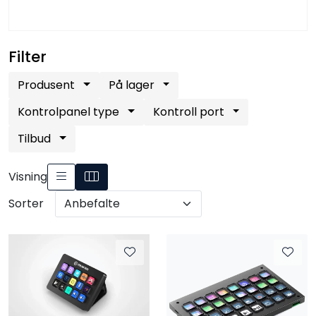
Filter
Produsent
På lager
Kontrolpanel type
Kontroll port
Tilbud
Visning
Sorter