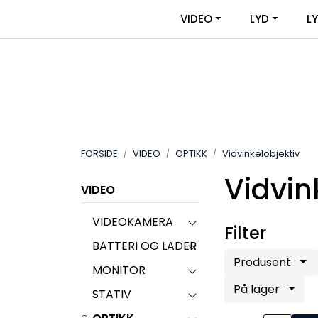
Skip to main content
|
|
VIDEO
LYD
L
OM VIDEOUTSTYR
KONTAKT OSS
FORSIDE
VIDEO
OPTIKK
Vidvinkelobjektiv
Vidvin
VIDEO
VIDEOKAMERA
Filter
BATTERI OG LADER
Produsent
MONITOR
På lager
STATIV