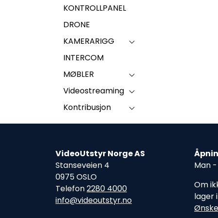
KONTROLLPANEL
DRONE
KAMERARIGG
INTERCOM
MØBLER
Videostreaming
Kontribusjon
VideoUtstyr Norge AS
Åpnin
Stanseveien 4
Man - 
0975 OSLO
Om ikk
Telefon
2280 4000
lager 
info@videoutstyr.no
Ønske