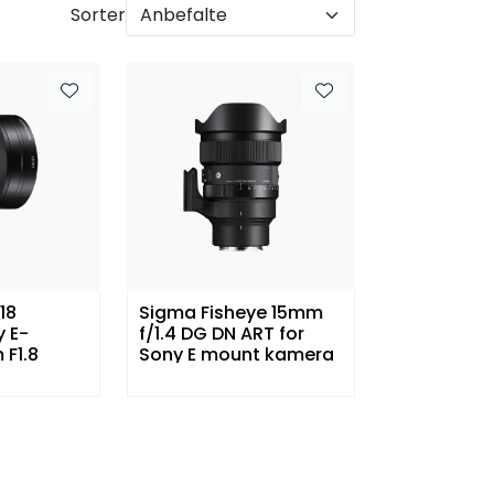
Sorter
18
Sigma Fisheye 15mm
y E-
f/1.4 DG DN ART for
F1.8
Sony E mount kamera