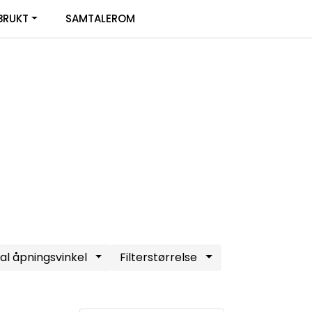
0
BRUKT
SAMTALEROM
Infosenter
Favoritter
Logg inn
al åpningsvinkel
Filterstørrelse