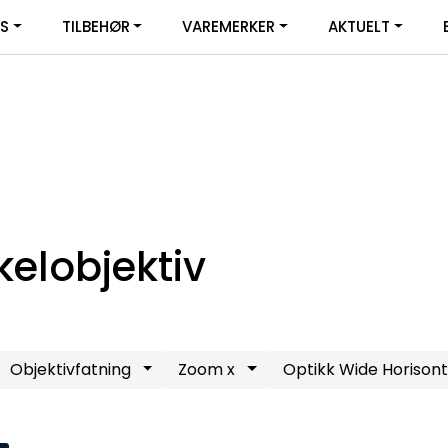
|
YS
TILBEHØR
VAREMERKER
AKTUELT
SERVICE
FACEBOOK
kelobjektiv
Objektivfatning
Zoom x
Optikk Wide Horisont