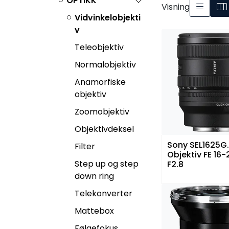
OPTIKK
Visning
Vidvinkelobjekti
v
Teleobjektiv
Normalobjektiv
Anamorfiske
objektiv
Zoomobjektiv
Objektivdeksel
Sony SEL1625G
Filter
Objektiv FE 1
Step up og step
F2.8
down ring
Telekonverter
Mattebox
Følgefokus