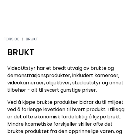
Skip to main content
VIDEO
FORSIDE
BRUKT
LYD
BRUKT
LYS
VideoUtstyr har et bredt utvalg av brukte og
TILBEHØR
demonstrasjonsprodukter, inkludert kameraer,
videokameraer, objektiver, studioutstyr og annet
tilbehør - alt til svært gunstige priser.
VAREMERKER
Ved å kjøpe brukte produkter bidrar du til miljøet
AKTUELT
ved å forlenge levetiden til hvert produkt. I tillegg
er det ofte økonomisk fordelaktig å kjøpe brukt.
Mindre kosmetiske forskjeller skiller ofte det
BRUKT
brukte produktet fra den opprinnelige varen, og