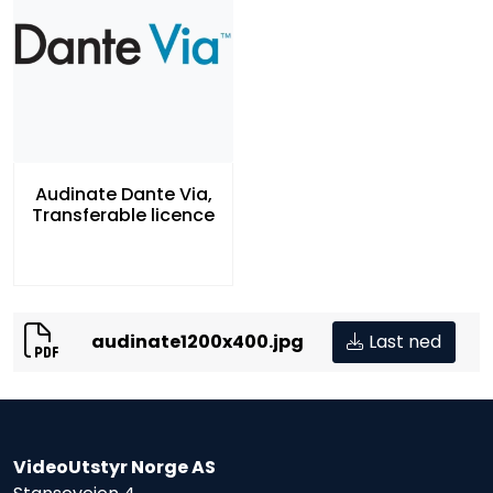
Audinate Dante Via,
Transferable licence
audinate1200x400.jpg
Last ned
VideoUtstyr Norge AS