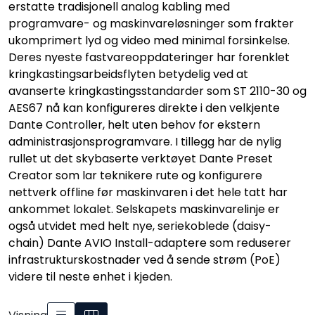
erstatte tradisjonell analog kabling med
SAMTALEROM
programvare- og maskinvareløsninger som frakter
ukomprimert lyd og video med minimal forsinkelse.
Deres nyeste fastvareoppdateringer har forenklet
kringkastingsarbeidsflyten betydelig ved at
avanserte kringkastingsstandarder som ST 2110-30 og
AES67 nå kan konfigureres direkte i den velkjente
Dante Controller
, helt uten behov for ekstern
administrasjonsprogramvare. I tillegg har de nylig
rullet ut det skybaserte verktøyet Dante Preset
Creator
som lar teknikere rute og konfigurere
nettverk offline før maskinvaren i det hele tatt har
ankommet lokalet. Selskapets maskinvarelinje er
også utvidet med helt nye, seriekoblede (daisy-
chain) Dante AVIO Install-adaptere
som reduserer
infrastrukturskostnader ved å sende strøm (PoE)
videre til neste enhet i kjeden.