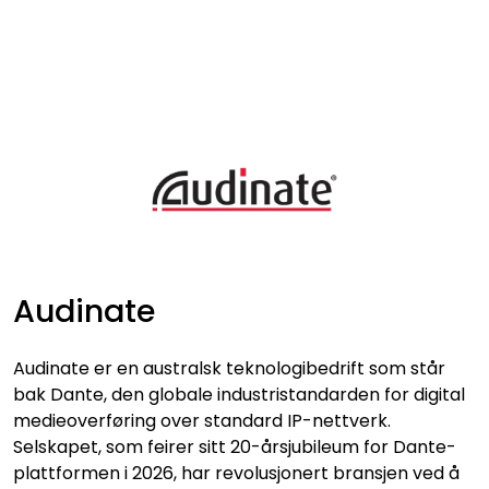
Skip to main content
VIDEO
LYD
LYS
TILBEHØR
Audinate
VAREMERKER
Audinate
er en australsk teknologibedrift som står
AKTUELT
bak Dante
, den globale industristandarden for digital
medieoverføring over standard IP-nettverk.
Selskapet, som feirer sitt 20-årsjubileum for Dante-
BRUKT
plattformen i 2026
, har revolusjonert bransjen ved å