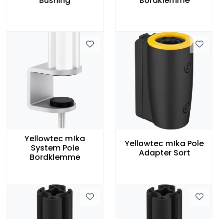
Bushing
Bordklemme
Yellowtec m!ka
Yellowtec m!ka Pole
System Pole
Adapter Sort
Bordklemme