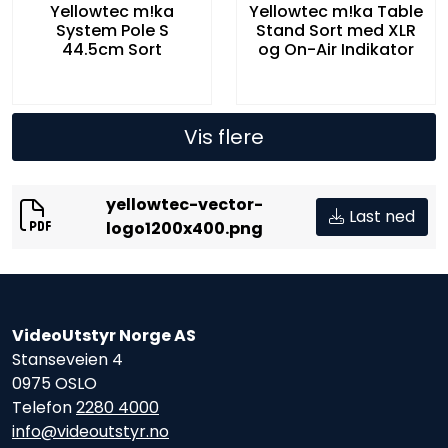
Yellowtec m!ka
Yellowtec m!ka Table
System Pole S
Stand Sort med XLR
44.5cm Sort
og On-Air Indikator
Vis flere
yellowtec-vector-
Last ned
logo1200x400.png
VideoUtstyr Norge AS
Stanseveien 4
0975 OSLO
Telefon
2280 4000
info@videoutstyr.no