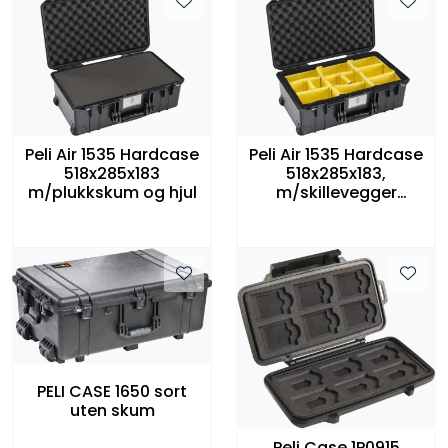
Peli Air 1535 Hardcase
Peli Air 1535 Hardcase
518x285x183
518x285x183,
m/plukkskum og hjul
m/skillevegger
vanntett,med hjul
PELI CASE 1650 sort
uten skum
Peli Case 1P0915