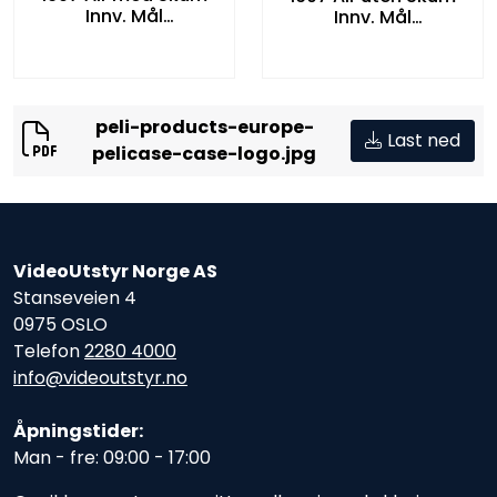
Innv. Mål
Innv. Mål
535x402x295 mm
535x402x295 mm
Sort
Sort
peli-products-europe-
Last ned
pelicase-case-logo.jpg
VideoUtstyr Norge AS
Stanseveien 4
0975 OSLO
Telefon
2280 4000
info@videoutstyr.no
Åpningstider:
Man - fre: 09:00 - 17:00