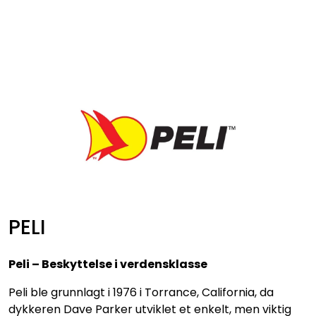
Skip to main content
VIDEO
LYD
LYS
TILBEHØR
VAREMERKER
PELI
AKTUELT
Peli – Beskyttelse i verdensklasse
BRUKT
Peli ble grunnlagt i 1976 i Torrance, California, da
dykkeren Dave Parker utviklet et enkelt, men viktig