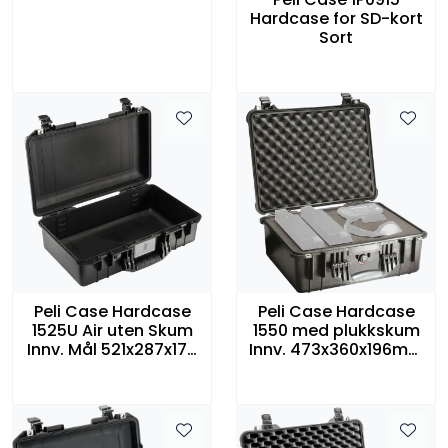
Hardcase for SD-kort
Sort
Peli Case Hardcase
Peli Case Hardcase
1525U Air uten Skum
1550 med plukkskum
Innv. Mål 521x287x172
Innv. 473x360x196mm
mm Sort
Sort