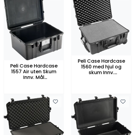
Peli Case Hardcase
Peli Case Hardcase
1560 med hjul og
1557 Air uten Skum
skum Innv.
Innv. Mål
506x380x229mm Sort
440x330x248 mm
Sort