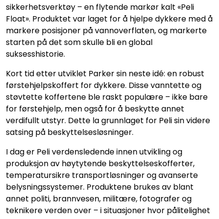
sikkerhetsverktøy – en flytende markør kalt «Peli
SAMTALEROM
Float». Produktet var laget for å hjelpe dykkere med å
markere posisjoner på vannoverflaten, og markerte
starten på det som skulle bli en global
suksesshistorie.
Kort tid etter utviklet Parker sin neste idé: en robust
førstehjelpskoffert for dykkere. Disse vanntette og
støvtette koffertene ble raskt populære – ikke bare
for førstehjelp, men også for å beskytte annet
verdifullt utstyr. Dette la grunnlaget for Peli sin videre
satsing på beskyttelsesløsninger.
I dag er Peli verdensledende innen utvikling og
produksjon av høytytende beskyttelseskofferter,
temperatursikre transportløsninger og avanserte
belysningssystemer. Produktene brukes av blant
annet politi, brannvesen, militære, fotografer og
teknikere verden over – i situasjoner hvor pålitelighet