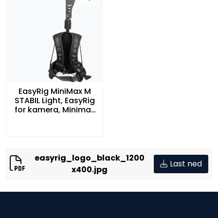
EasyRig MiniMax M
STABIL Light, EasyRig
for kamera, Minimax
vest, m/stabil light
easyrig_logo_black_1200
Last ned
x400.jpg