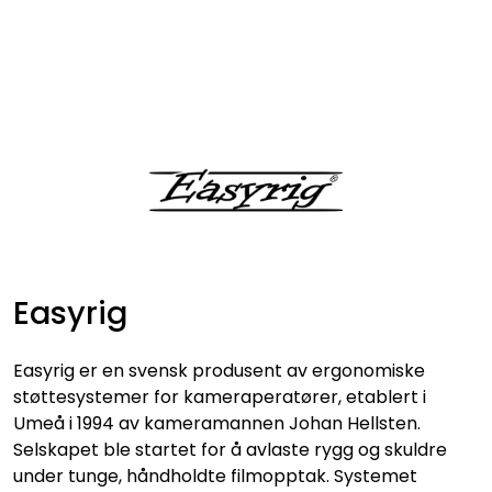
Skip to main content
VIDEO
LYD
LYS
TILBEHØR
Easyrig
VAREMERKER
Easyrig
er en svensk produsent av ergonomiske
AKTUELT
støttesystemer for kameraperatører, etablert i
Umeå i 1994 av kameramannen Johan Hellsten.
Selskapet ble startet for å avlaste rygg og skuldre
BRUKT
under tunge, håndholdte filmopptak. Systemet