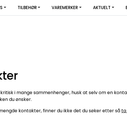
|
YS
TILBEHØR
VAREMERKER
AKTUELT
SERVICE
FACEBOOK
ter
 kritisk i mange sammenhenger, husk at selv om en kontakt "
uken du ønsker.
 mengde kontakter, finner du ikke det du søker etter så
ta