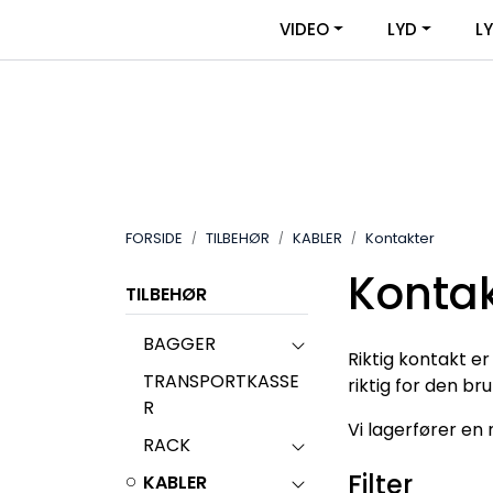
Skip to main content
|
|
VIDEO
LYD
L
OM VIDEOUTSTYR
KONTAKT OSS
FORSIDE
TILBEHØR
KABLER
Kontakter
Kontak
TILBEHØR
BAGGER
Riktig kontakt er
TRANSPORTKASSE
riktig for den br
R
Vi lagerfører en
RACK
Filter
KABLER