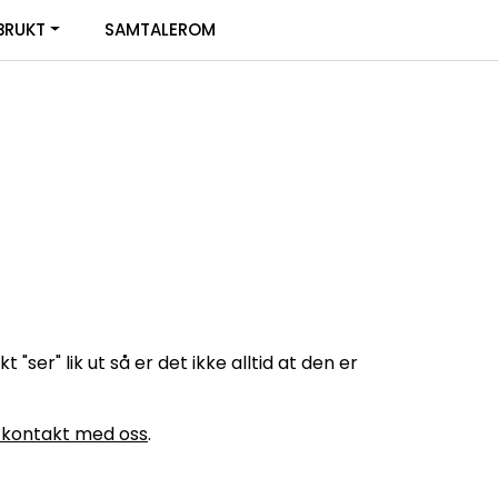
0
BRUKT
SAMTALEROM
Infosenter
Favoritter
Logg inn
ser" lik ut så er det ikke alltid at den er
 kontakt med oss
.