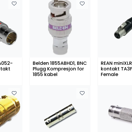
 A052-
Belden 1855ABHD1, BNC
REAN miniXLR
takt
Plugg Kompresjon for
kontakt TA3F
1855 kabel
Female