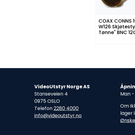
COAX CONNS 1
W126 Skjøtest
Tønne" BNC 12
hunn til hunn 
VideoUtstyr Norge AS
Åpnin
Stanseveien 4
Man - 
0975 OSLO
Om ikk
Telefon
2280 4000
lager 
info@videoutstyr.no
Ønske