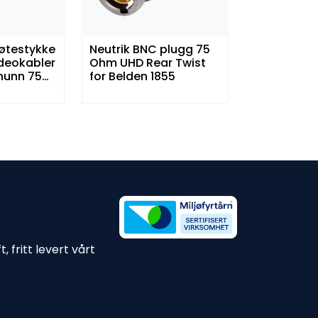
øtestykke
Neutrik BNC plugg 75
deokabler
Ohm UHD Rear Twist
 hunn 75
for Belden 1855
 fritt levert vårt