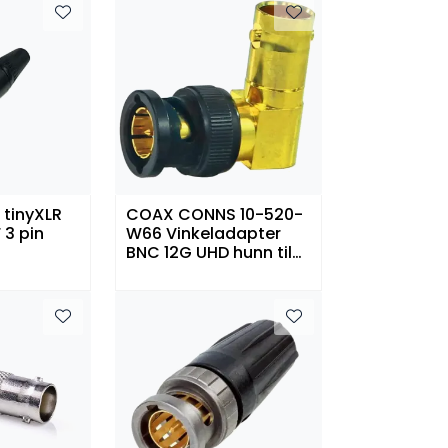
 tinyXLR
COAX CONNS 10-520-
 3 pin
W66 Vinkeladapter
BNC 12G UHD hunn til
hann 75 ohm