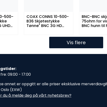
0-500-
COAX CONNS 10-500-
BNC-BNC skj
ykke
B36 Skjøtestykke
75ohm for vi
G UHD
Tønne" BNC 3G HD
BNC hunn til
75 ohm
hunn til hunn 75 ohm
ohm
Vis flere
gstider:
fre: 09:00 - 17:00
e annet er oppgitt er alle priser eksklusive merverdiavgift,
i Oslo (EXW)
r du å melde deg på vårt nyhetsbrev?