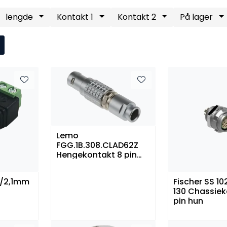
lengde
Kontakt 1
Kontakt 2
På lager
Lemo
FGG.1B.308.CLAD62Z
Hengekontakt 8 pin
han
5/2,1mm
Fischer SS 10
130 Chassiek
pin hun