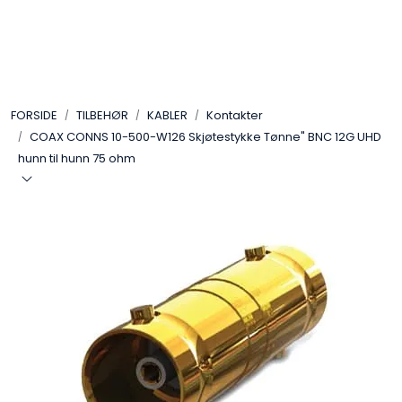
Skip to main content
VIDEO
FORSIDE
TILBEHØR
KABLER
Kontakter
LYD
COAX CONNS 10-500-W126 Skjøtestykke Tønne" BNC 12G UHD
hunn til hunn 75 ohm
LYS
TILBEHØR
VAREMERKER
AKTUELT
BRUKT