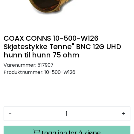
SAMTALEROM
COAX CONNS 10-500-W126
Skjøtestykke Tønne" BNC 12G UHD
hunn til hunn 75 ohm
Varenummer:
517907
Produktnummer:
10-500-W126
-
+
Logg inn for å kjøpe