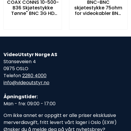
COAX CONNS 10-500-
BNC-BNC
B36 Skjøtestykke
skjøtestykke 75ohm
Tønne" BNC 3G HD
for videokabler BNC
hunn til hunn 75 ohm
hunn til hunn 75 ohm
VideoUtstyr Norge AS
Stanseveien 4
0975 OSLO
Telefon
2280 4000
info@videoutstyr.no
Åpningstider:
Man - fre: 09:00 - 17:00
Om ikke annet er oppgitt er alle priser eksklusive
merverdiavgift, fritt levert vårt lager i Oslo (EXW)
Ønsker du å melde deg på vårt nyhetsbrev?