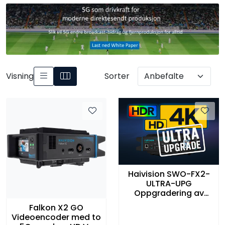
Visning
Sorter
Haivision SWO-FX2-
ULTRA-UPG
Oppgradering av
Falkon X2 GO til
Falkon X2 GO
ULTRA
Videoencoder med to