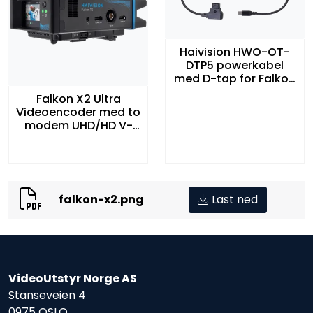
Haivision HWO-OT-
DTP5 powerkabel
med D-tap for Falkon
sendere
Falkon X2 Ultra
Videoencoder med to
modem UHD/HD V-
mount Pelicase
falkon-x2.png
Last ned
VideoUtstyr Norge AS
Stanseveien 4
0975 OSLO