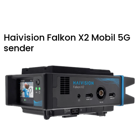
Skip to main content
VIDEO
Haivision Falkon X2 Mobil 5G
LYD
sender
LYS
TILBEHØR
VAREMERKER
AKTUELT
BRUKT