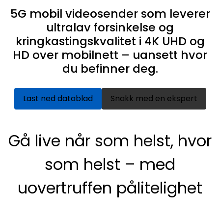
SAMTALEROM
5G mobil videosender som leverer
ultralav forsinkelse og
kringkastingskvalitet i 4K UHD og
HD over mobilnett – uansett hvor
du befinner deg.
Last ned datablad
Snakk med en ekspert
Gå live når som helst, hvor
som helst – med
uovertruffen pålitelighet