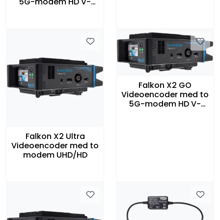
5G-modem HD V-
mount og Ryggsekk
Falkon X2 GO
Videoencoder med to
5G-modem HD V-
mount og Pelicase
Falkon X2 Ultra
Videoencoder med to
modem UHD/HD