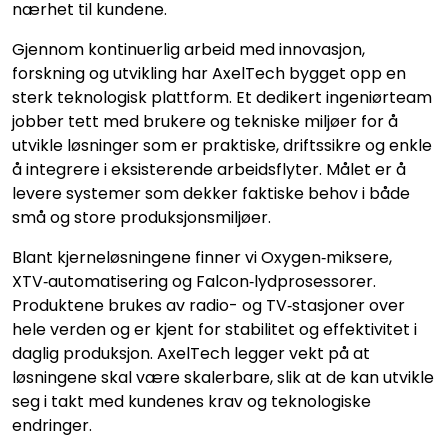
nærhet til kundene.
SAMTALEROM
Gjennom kontinuerlig arbeid med innovasjon,
forskning og utvikling har AxelTech bygget opp en
sterk teknologisk plattform. Et dedikert ingeniørteam
jobber tett med brukere og tekniske miljøer for å
utvikle løsninger som er praktiske, driftssikre og enkle
å integrere i eksisterende arbeidsflyter. Målet er å
levere systemer som dekker faktiske behov i både
små og store produksjonsmiljøer.
Blant kjerneløsningene finner vi Oxygen‑miksere,
XTV‑automatisering og Falcon‑lydprosessorer.
Produktene brukes av radio- og TV‑stasjoner over
hele verden og er kjent for stabilitet og effektivitet i
daglig produksjon. AxelTech legger vekt på at
løsningene skal være skalerbare, slik at de kan utvikle
seg i takt med kundenes krav og teknologiske
endringer.