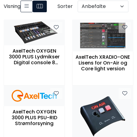
Visning
Sorter
AxelTech OXYGEN
3000 PLUS Lydmikser
AxelTech XRADIO-ONE
Digital console 8
Lisens for On-Air og
Fadere 1 Audio I/O
Core light version
AxelTech OXYGEN
3000 PLUS PSU-RID
Strømforsyning