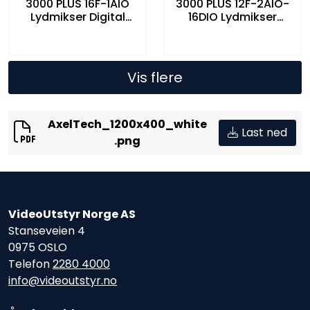
3000 PLUS 16F-1AIO
3000 PLUS 12F-2AIO-
Lydmikser Digital
16DIO Lydmikser
console 16 Fader
Digital console 12
1Audio I/O
Fader 2Audio I/O
16Dante
Vis flere
AxelTech_1200x400_white
Last ned
.png
VideoUtstyr Norge AS
Stanseveien 4
0975 OSLO
Telefon
2280 4000
info@videoutstyr.no