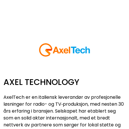
Skip to main content
VIDEO
LYD
LYS
TILBEHØR
AXEL TECHNOLOGY
VAREMERKER
AxelTech er en italiensk leverandør av profesjonelle
AKTUELT
løsninger for radio- og TV‑produksjon, med nesten 30
års erfaring i bransjen. Selskapet har etablert seg
som en solid aktør internasjonalt, med et bredt
BRUKT
nettverk av partnere som sørger for lokal støtte og