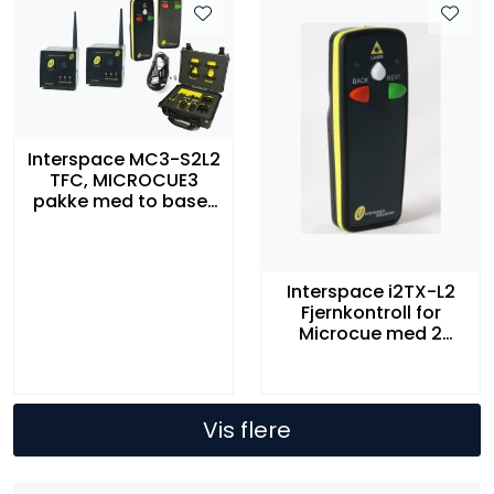
Interspace MC3-S2L2
TFC, MICROCUE3
pakke med to baser
og to fjernkontroll
med 2 knapper (en
laserpeker)
Interspace i2TX-L2
Fjernkontroll for
Microcue med 2
knapper og laserlys
Vis flere