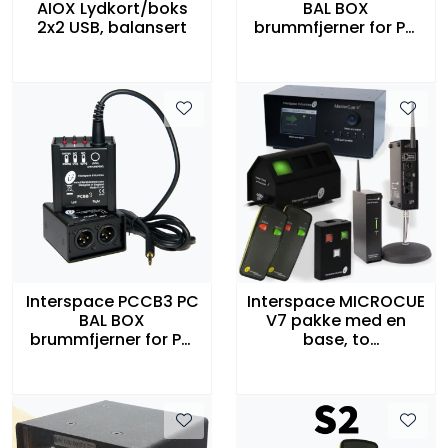
AIOX Lydkort/boks
BAL BOX
2x2 USB, balansert
brummfjerner for PC
til Balansert lyd
Interspace PCCB3 PC
Interspace MICROCUE
BAL BOX
V7 pakke med en
brummfjerner for PC
base, to
til Balansert lyd
fjernkontroller og i2LP
Lamp