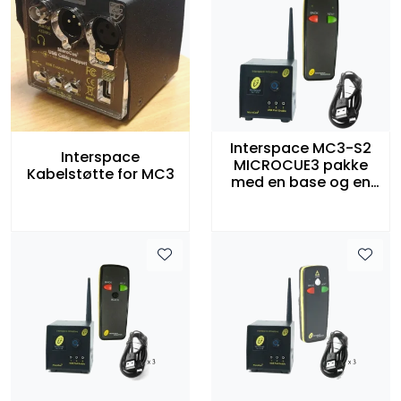
Interspace MC3-S2
Interspace
MICROCUE3 pakke
Kabelstøtte for MC3
med en base og en
fjernkontroll med 2
knapper