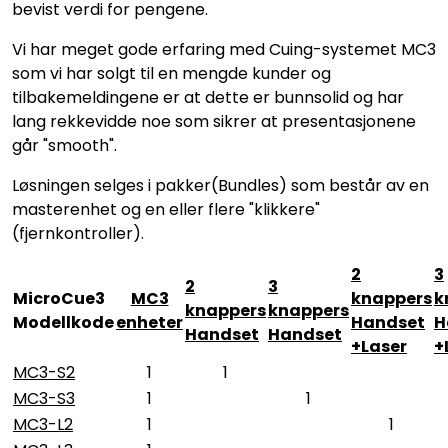
bevist verdi for pengene.
SAMTALEROM
Vi har meget gode erfaring med Cuing-systemet MC3
som vi har solgt til en mengde kunder og
tilbakemeldingene er at dette er bunnsolid og har
lang rekkevidde noe som sikrer at presentasjonene
går "smooth".
Løsningen selges i pakker(Bundles) som består av en
masterenhet og en eller flere "klikkere"
(fjernkontroller).
2
3
2
3
MicroCue3
MC3
knappers
k
knappers
knappers
Modellkode
enheter
Handset
H
Handset
Handset
+Laser
+
MC3-S2
1
1
MC3-S3
1
1
MC3-L2
1
1