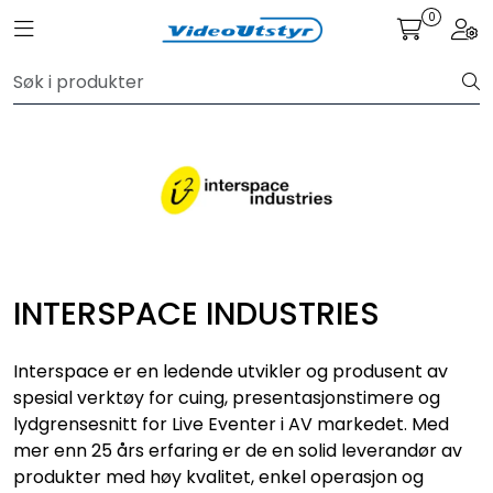
Skip to main content
0
Toggle navigation
Togg
VIDEO
LYD
LYS
TILBEHØR
INTERSPACE INDUSTRIES
VAREMERKER
Interspace er en ledende utvikler og produsent av
AKTUELT
spesial verktøy for cuing, presentasjonstimere og
lydgrensesnitt for Live Eventer i AV markedet. Med
mer enn 25 års erfaring er de en solid leverandør av
BRUKT
produkter med høy kvalitet, enkel operasjon og