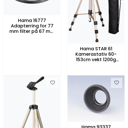
Hama 16777
Adapterring for 77
mm filter på 67 mm
optikk
Hama STAR 61
Kamerastativ 60-
153cm vekt 1200g
Hama
Hama 93337