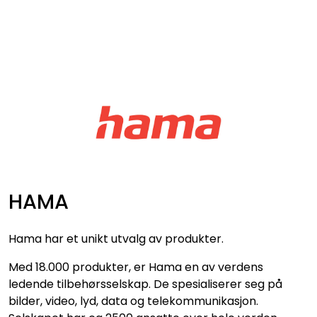
Skip to main content
VIDEO
LYD
LYS
TILBEHØR
HAMA
VAREMERKER
Hama har et unikt utvalg av produkter.
AKTUELT
Med 18.000 produkter, er Hama en av verdens
ledende tilbehørsselskap. De spesialiserer seg på
BRUKT
bilder, video, lyd, data og telekommunikasjon.