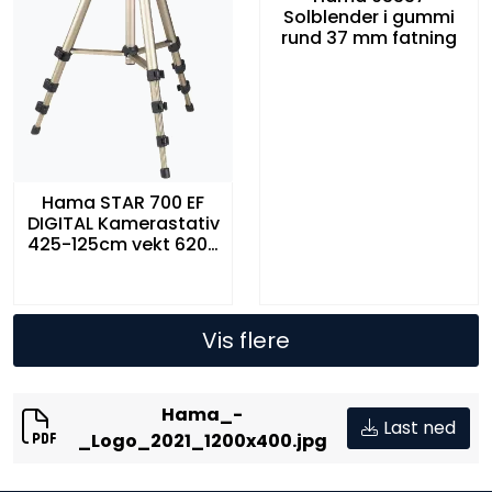
Solblender i gummi
rund 37 mm fatning
Hama STAR 700 EF
DIGITAL Kamerastativ
425-125cm vekt 620g
Hama
Vis flere
Hama_-
Last ned
_Logo_2021_1200x400.jpg