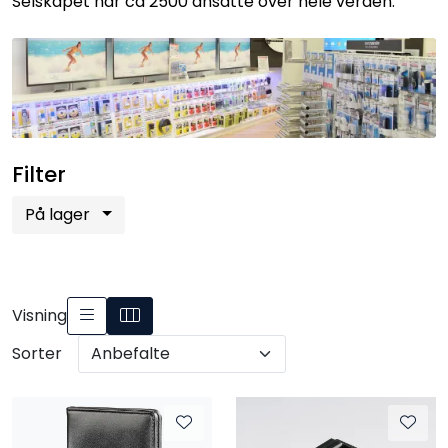
Selskapet har ca 2500 ansatte over hele verden.
SAMTALEROM
Filter
På lager
Visning
Sorter