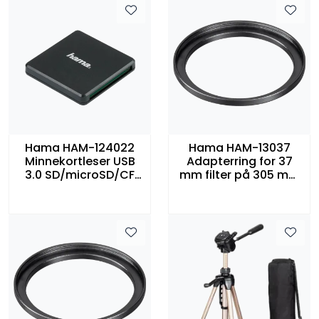
Hama HAM-124022
Hama HAM-13037
Minnekortleser USB
Adapterring for 37
3.0 SD/microSD/CF
mm filter på 305 mm
typ I
optikk