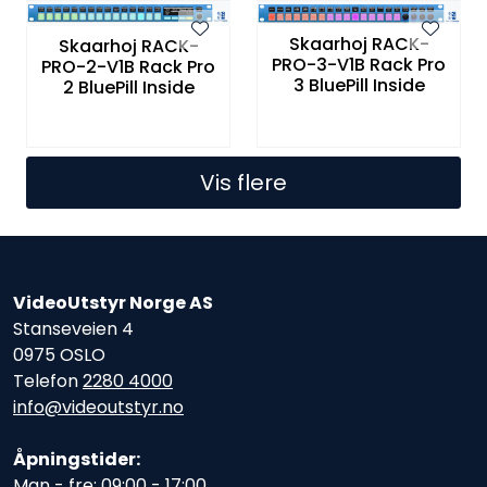
Skaarhoj RACK-
Skaarhoj RACK-
PRO-3-V1B Rack Pro
PRO-2-V1B Rack Pro
3 BluePill Inside
2 BluePill Inside
Vis flere
VideoUtstyr Norge AS
Stanseveien 4
0975 OSLO
Telefon
2280 4000
info@videoutstyr.no
Åpningstider:
Man - fre: 09:00 - 17:00