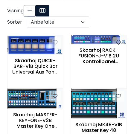
Visning
Sorter
Skaarhoj RACK-
FUSION-J-V1B 2U
Skaarhoj QUICK-
Kontrollpanel
BAR-V1B Quick Bar
Mix/PTZ Hall Effect
Universal Aux Panel
Joystick BluePill
BluePill Inside
Inside
Skaarhoj MASTER-
KEY-ONE-V2B
Skaarhoj MK48-V1B
Master Key One
Master Key 48
BluePill Inside