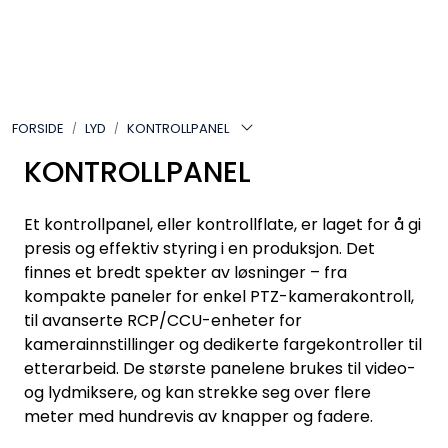
Skip to main content
VIDEO
FORSIDE
LYD
KONTROLLPANEL
LYD
KONTROLLPANEL
LYS
Et kontrollpanel, eller kontrollflate, er laget for å gi
TILBEHØR
presis og effektiv styring i en produksjon. Det
finnes et bredt spekter av løsninger – fra
kompakte paneler for enkel PTZ-kamerakontroll,
VAREMERKER
til avanserte RCP/CCU-enheter for
kamerainnstillinger og dedikerte fargekontroller til
AKTUELT
etterarbeid. De største panelene brukes til video-
og lydmiksere, og kan strekke seg over flere
BRUKT
meter med hundrevis av knapper og fadere.