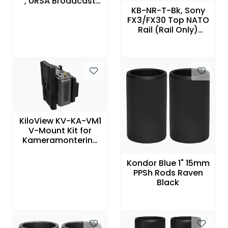
, URSA Broadcast
KB-NR-T-Bk, Sony
ENG Kit
FX3/FX30 Top NATO
Rail (Rail Only)
(Raven Black),
Kondor Blue
KiloView KV-KA-VM1
V-Mount Kit for
Kameramontering
av G/E Serie
Kondor Blue 1" 15mm
PPSh Rods Raven
Black