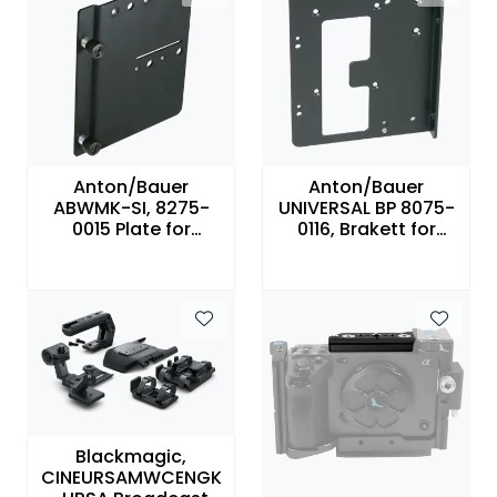
SAMTALEROM
Anton/Bauer
Anton/Bauer
ABWMK-SI, 8275-
UNIVERSAL BP 8075-
0015 Plate for
0116, Brakett for
montering av
receiverplater på
trådløs receiver
skulderkameraer
Blackmagic,
CINEURSAMWCENGK