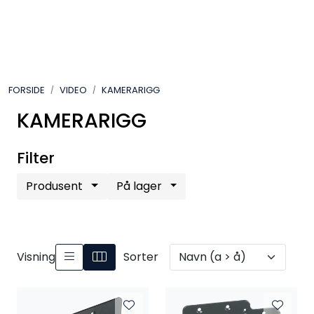
Skip to main content
VIDEO
FORSIDE
VIDEO
KAMERARIGG
LYD
KAMERARIGG
LYS
Filter
TILBEHØR
Produsent
På lager
VAREMERKER
AKTUELT
Visning
Sorter
BRUKT