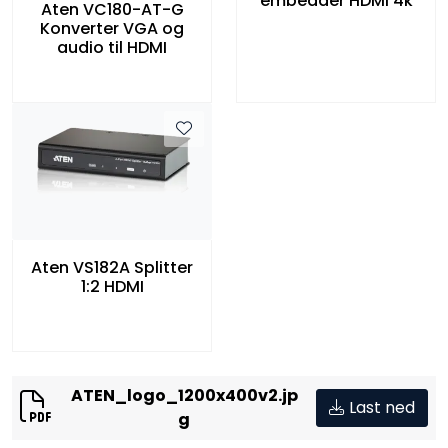
embedder HDMI 4k
Aten VC180-AT-G
Konverter VGA og
audio til HDMI
Aten VS182A Splitter
1:2 HDMI
ATEN_logo_1200x400v2.jp
Last ned
g