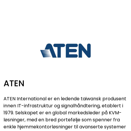
Skip to main content
VIDEO
LYD
LYS
TILBEHØR
ATEN
VAREMERKER
ATEN International
er en ledende taiwansk produsent
AKTUELT
innen IT-infrastruktur og signalhåndtering, etablert i
1979. Selskapet er en global markedsleder på KVM-
løsninger, med en bred portefølje som spenner fra
BRUKT
enkle hjemmekontorløsninger til avanserte systemer