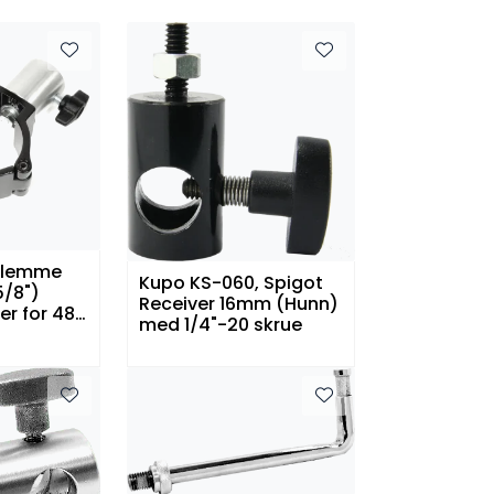
klemme
Kupo KS-060, Spigot
/8")
Receiver 16mm (Hunn)
er for 48-
med 1/4"-20 skrue