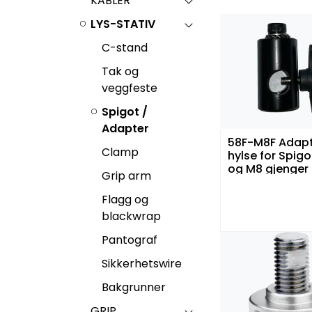
KABLER
LYS-STATIV
C-stand
Tak og
veggfeste
Spigot /
Adapter
58F-M8F Adap
Clamp
hylse for Spigo
og M8 gjenger
Grip arm
Flagg og
blackwrap
Pantograf
Sikkerhetswire
Bakgrunner
GRIP