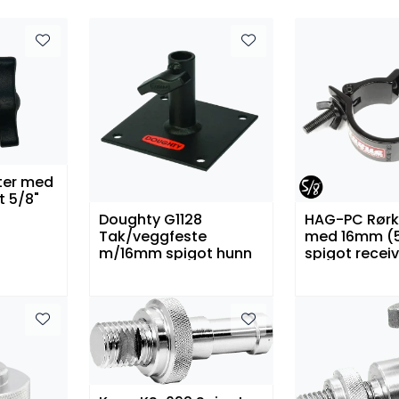
ter med
t 5/8"
Doughty G1128
HAG-PC Rør
Tak/veggfeste
med 16mm (5
m/16mm spigot hunn
spigot receiv
51mm rør