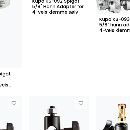
Kupo KS-092 Spigot
5/8" Hann Adapter for
4-veis klemme sølv
Kupo KS-093
5/8" hunn ad
4-veis klemm
pigot
n
veis