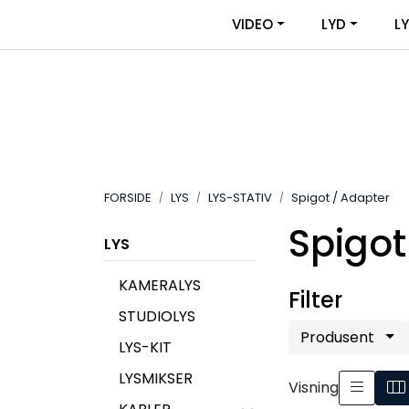
Skip to main content
|
|
VIDEO
LYD
L
OM VIDEOUTSTYR
KONTAKT OSS
FORSIDE
LYS
LYS-STATIV
Spigot / Adapter
Spigot
LYS
KAMERALYS
Filter
STUDIOLYS
Produsent
LYS-KIT
LYSMIKSER
Visning