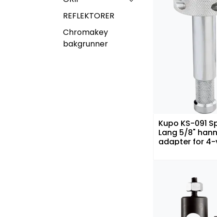
REFLEKTORER
Chromakey
bakgrunner
Kupo KS-091 S
Lang 5/8" han
adapter for 4-
klemme sølv