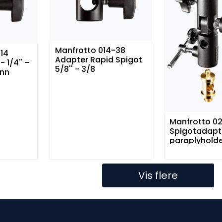
Manfrotto 014-38
14
Adapter Rapid Spigot
-
5/8'' - 3/8
unn
Manfrotto 0
Spigotadapt
paraplyholde
1/4'' adapter
Vis flere