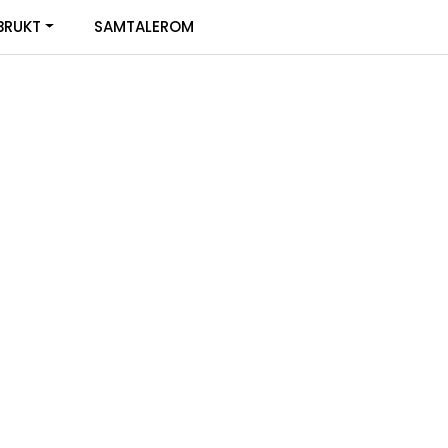
0
BRUKT
SAMTALEROM
Infosenter
Favoritter
Logg inn