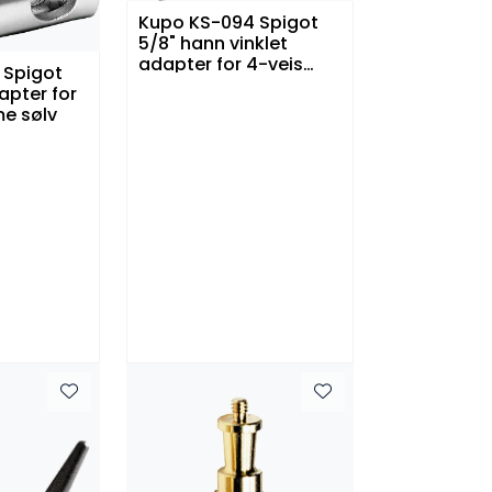
Kupo KS-094 Spigot
5/8" hann vinklet
adapter for 4-veis
 Spigot
klemme sølv
apter for
e sølv