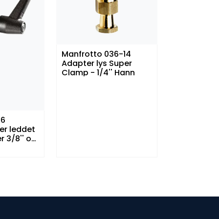
Manfrotto 036-14
Adapter lys Super
Clamp - 1/4'' Hann
26
er leddet
r 3/8'' og