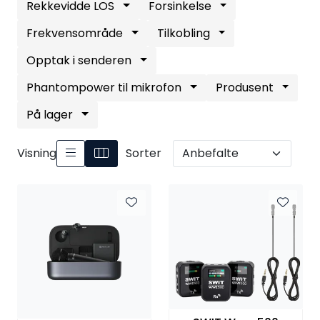
Rekkevidde LOS
Forsinkelse
Frekvensområde
Tilkobling
Opptak i senderen
Phantompower til mikrofon
Produsent
På lager
Visning
Sorter