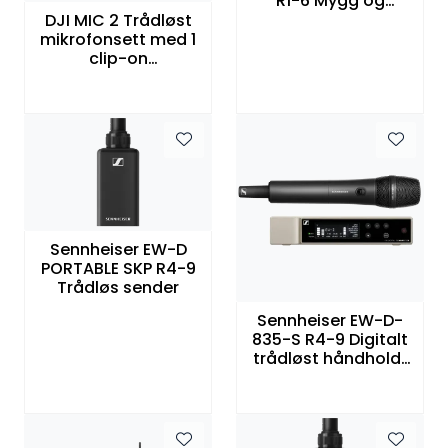
R1-6 Mygg og
plugg-inn
DJI MIC 2 Trådløst
trådløssett
mikrofonsett med 1
clip-on
mikrofonsender/op
ptakere og en
tokanals mottaker
Sennheiser EW-D
PORTABLE SKP R4-9
Trådløs sender
Sennheiser EW-D-
835-S R4-9 Digitalt
trådløst håndholdt
sett