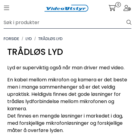
Skip to main content
0
Toggle navigation
Togg
VIDEO
FORSIDE
LYD
TRÅDLØS LYD
LYD
TRÅDLØS LYD
LYS
Lyd er superviktig også når man driver med video.
TILBEHØR
En kabeI mellom mikrofon og kamera er det beste
men i mange sammenhenger så er det veldig
VAREMERKER
upraktisk. Heldigvis finnes det gode løsninger for
trådløs lydforbindelse mellom mikrofonen og
AKTUELT
kamera.
Det finnes en mengde løsninger i markedet i dag,
med forskjellige mikrofonløsninger og forskjellige
BRUKT
måter å overføre lyden.