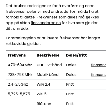
SAMTALEROM
Det brukes radiosignaler for å overføre og noen
frekvenser deler vi med andre, derfor må du ha et
forhold til dette. Frekvenser som deles må sjekkes
opp på siden
finnsenderen.no
for hva som gjelder i
ditt område.
Tommelregelen er at lavere frekvenser har lengre
rekkevidde gjelder.
Frekvens
Beskrivelse
Deles/fritt
470-694Mhz
UHF TV-bånd
Deles
finnsen
738-753 MHz
Mobil-bånd
Deles
finnsen
2,4-2,5Ghz
WiFi 2.4
Fritt
5,725-5,875
Wifi 5
Fritt
Blåtann
Fritt