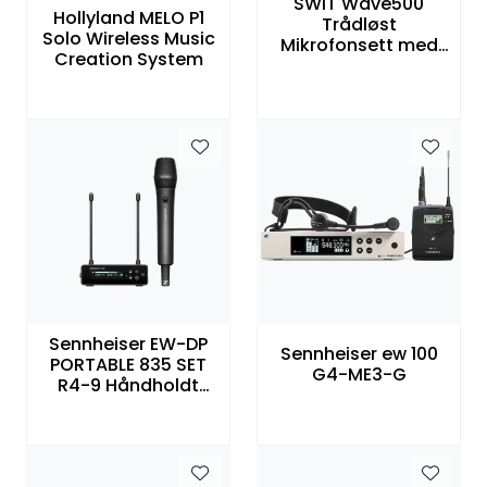
SWIT Wave500
Hollyland MELO P1
Trådløst
Solo Wireless Music
Mikrofonsett med
Creation System
to samtidige
kanaler
Sennheiser EW-DP
Sennheiser ew 100
PORTABLE 835 SET
G4-ME3-G
R4-9 Håndholdt
intervju/vokal
trådløssett