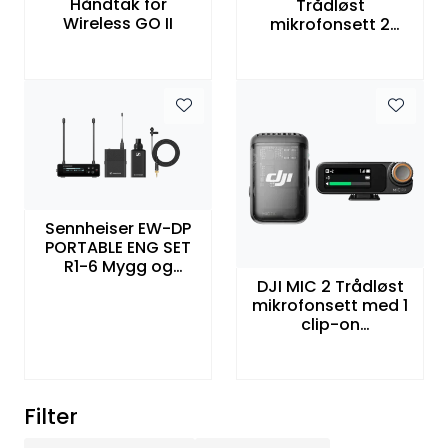
Håndtak for
Trådløst
Wireless GO II
mikrofonsett 2
sendere tokanals
mottaker med
mygger
Sennheiser EW-DP
PORTABLE ENG SET
R1-6 Mygg og
plugg-inn
DJI MIC 2 Trådløst
trådløssett
mikrofonsett med 1
clip-on
mikrofonsender/op
ptakere og en
tokanals mottaker
Filter