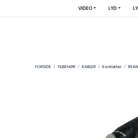
Skip to main content
|
|
VIDEO
LYD
L
OM VIDEOUTSTYR
KONTAKT OSS
FORSIDE
TILBEHØR
KABLER
Kontakter
REAN