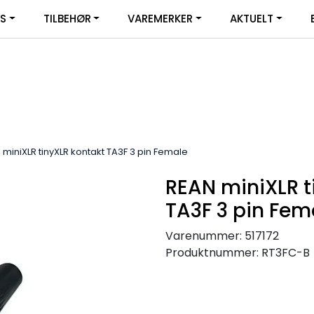
|
YS
TILBEHØR
VAREMERKER
AKTUELT
SERVICE
FACEBOOK
 miniXLR tinyXLR kontakt TA3F 3 pin Female
REAN miniXLR t
TA3F 3 pin Fem
Varenummer:
517172
Produktnummer:
RT3FC-B