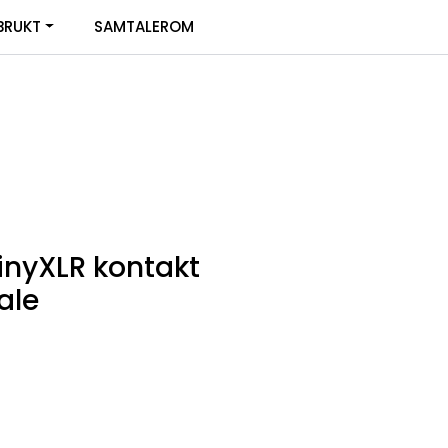
0
BRUKT
SAMTALEROM
Infosenter
Favoritter
Logg inn
inyXLR kontakt
ale