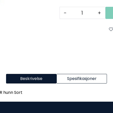
-
+
Beskrivelse
Spesifikasjoner
LR hunn Sort