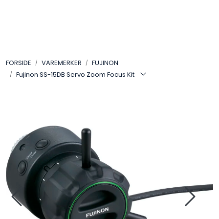
Skip to main content
VIDEO
FORSIDE
VAREMERKER
FUJINON
LYD
Fujinon SS-15DB Servo Zoom Focus Kit
LYS
TILBEHØR
VAREMERKER
AKTUELT
BRUKT