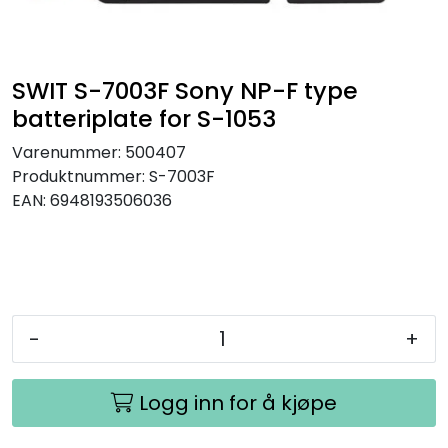
SAMTALEROM
SWIT S-7003F Sony NP-F type
batteriplate for S-1053
Varenummer:
500407
Produktnummer:
S-7003F
EAN:
6948193506036
-
+
Logg inn for å kjøpe