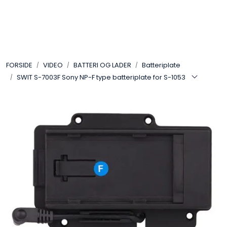
Skip to main content
VIDEO
FORSIDE
VIDEO
BATTERI OG LADER
Batteriplate
LYD
SWIT S-7003F Sony NP-F type batteriplate for S-1053
LYS
TILBEHØR
VAREMERKER
AKTUELT
BRUKT