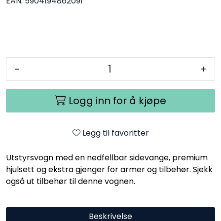
EAN:
5904194862091
-
+
Logg inn for å kjøpe
Legg til favoritter
Utstyrsvogn med en nedfellbar sidevange, premium
hjulsett og ekstra gjenger for armer og tilbehør. Sjekk
også ut tilbehør til denne vognen.
Beskrivelse