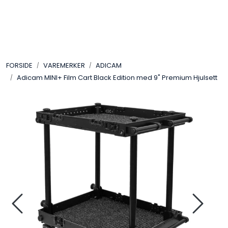
Skip to main content
VIDEO
FORSIDE
VAREMERKER
ADICAM
LYD
Adicam MINI+ Film Cart Black Edition med 9" Premium Hjulsett
LYS
TILBEHØR
VAREMERKER
AKTUELT
BRUKT