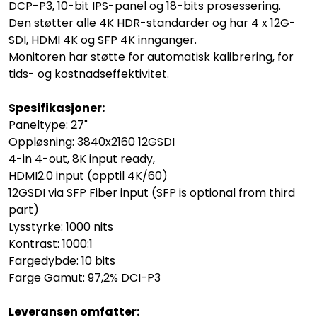
DCP-P3, 10-bit IPS-panel og 18-bits prosessering.
Den støtter alle 4K HDR-standarder og har 4 x 12G-
SDI, HDMI 4K og SFP 4K innganger.
Monitoren har støtte for automatisk kalibrering, for
tids- og kostnadseffektivitet.
Spesifikasjoner:
Paneltype: 27"
Oppløsning: 3840x2160 12GSDI
4-in 4-out, 8K input ready,
HDMI2.0 input (opptil 4K/60)
12GSDI via SFP Fiber input (SFP is optional from third
part)
Lysstyrke: 1000 nits
Kontrast: 1000:1
Fargedybde: 10 bits
Farge Gamut: 97,2% DCI-P3
Leveransen omfatter: