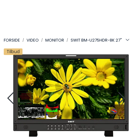
Skip to main content
VIDEO
FORSIDE
VIDEO
MONITOR
SWIT BM-U275HDR-8K 27"
LYD
Tilbud
LYS
TILBEHØR
VAREMERKER
AKTUELT
BRUKT