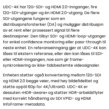
UDC-4K har 12G-SDI- og HDMI 2.0-innganger, fire
12G-SDI-utganger og én HDMI 2.0-utgang. De flere
SDI-utgangene fungerer som en
distribusjonsforsterker (DA) og muliggjør distribusjon
av et rent eller prosessert signal til flere
destinasjoner. Den tilbyr SDI- og HDMI-loop-utganger
for enkel confidence monitoring eller pass-through til
neste enhet. En referanseinngang gjør at UDC-4K kan
låses til ekstern referanse, eller den kan låses til SDI-
eller HDMI-inngangen, noe som gir frame-
synkronisering av ikke-tidsbestemte videosignaler.
Enheten støtter også konvertering mellom 12G-SDI
og HDMI 2.0 begge veier, med høy bildefidelitet og
støtte opptil 60p for 4K/UltraHD. UDC-4K er
dessuten «HDR-aware» og støtter HDR-arbeidsflyter
med korrekt håndtering av SDI VPID- og HDMI
InfoFrame-metadata.