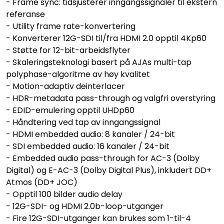
- Frame sync: tidsjusterer inngangssignaler til ekstern
referanse
- Utility frame rate-konvertering
- Konverterer 12G-SDI til/fra HDMI 2.0 opptil 4Kp60
- Støtte for 12-bit-arbeidsflyter
- Skalerings­teknologi basert på AJAs multi-tap
polyphase-algoritme av høy kvalitet
- Motion-adaptiv deinterlacer
- HDR-metadata pass-through og valgfri overstyring
- EDID-emulering opptil UHDp60
- Håndtering ved tap av inngangssignal
- HDMI embedded audio: 8 kanaler / 24-bit
- SDI embedded audio: 16 kanaler / 24-bit
- Embedded audio pass-through for AC-3 (Dolby
Digital) og E-AC-3 (Dolby Digital Plus), inkludert DD+
Atmos (DD+ JOC)
- Opptil 100 bilder audio delay
- 12G-SDI- og HDMI 2.0b-loop-utganger
- Fire 12G-SDI-utganger kan brukes som 1-til-4