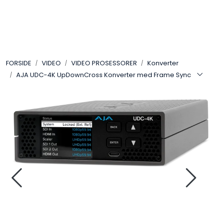
Skip to main content
VIDEO
FORSIDE
VIDEO
VIDEO PROSESSORER
Konverter
LYD
AJA UDC-4K UpDownCross Konverter med Frame Sync
LYS
TILBEHØR
VAREMERKER
AKTUELT
BRUKT