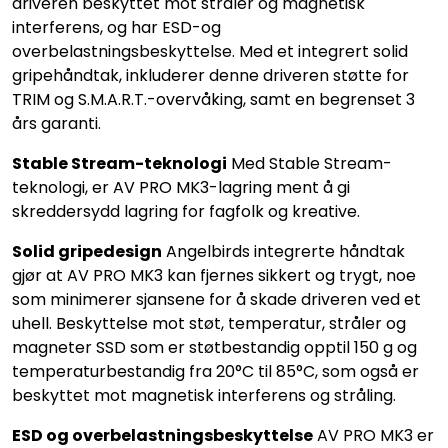
driveren beskyttet mot stråler og magnetisk
interferens, og har ESD-og
overbelastningsbeskyttelse. Med et integrert solid
gripehåndtak, inkluderer denne driveren støtte for
TRIM og S.M.A.R.T.-overvåking, samt en begrenset 3
års garanti.
Stable Stream-teknologi
Med Stable Stream-
teknologi, er AV PRO MK3-lagring ment å gi
skreddersydd lagring for fagfolk og kreative.
Solid gripedesign
Angelbirds integrerte håndtak
gjør at AV PRO MK3 kan fjernes sikkert og trygt, noe
som minimerer sjansene for å skade driveren ved et
uhell. Beskyttelse mot støt, temperatur, stråler og
magneter SSD som er støtbestandig opptil 150 g og
temperaturbestandig fra 20°C til 85°C, som også er
beskyttet mot magnetisk interferens og stråling.
ESD og overbelastningsbeskyttelse
AV PRO MK3 er