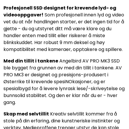
Profesjonell SSD designet for krevende lyd- og
videooppgaver!
Som profesjonell innen lyd og video
vet du at når handlingen starter, er det ingen tid for å
gjette - du og utstyret ditt må være klare og du
handler enten med tillit eller risikerer å miste
blinkskuddet. Har robust 9 mm deksel og høy
kompatibilitet med kameraer, opptakere og spillere.
Med din tillit i tankene
Angelbird AV PRO MK3 SSD
ble bygget fra grunnen av med din tillit i tankene. AV
PRO MK3 er designet og presisjons-produsert i
Østerrike til krevende spesiNOkasjoner, og er
spesialbygd for å levere lynrask lese/-skriveytelse og
bunnsolid stabilitet. Og den er klar når du er - hver
gang.
Skap med selvtillit
Kreativ selvtillit kommer fra å
stole på din erfaring, dine kunstneriske instinkter og
verktøy. Medieproffene trenger utstyr de kan stole