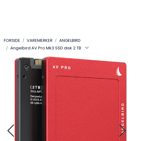
Skip to main content
VIDEO
FORSIDE
VAREMERKER
ANGELBIRD
LYD
Angelbird AV Pro Mk3 SSD disk 2 TB
LYS
TILBEHØR
VAREMERKER
AKTUELT
BRUKT