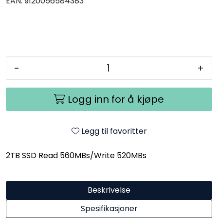
EAN:
9120056584383
-
+
Logg inn for å kjøpe
Legg til favoritter
2TB SSD Read 560MBs/Write 520MBs
Beskrivelse
Spesifikasjoner