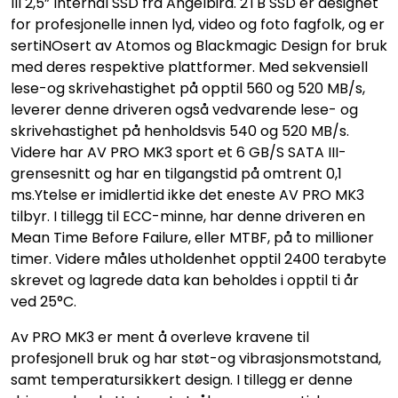
III 2,5” Internal SSD fra Angelbird. 2TB SSD er designet
for profesjonelle innen lyd, video og foto fagfolk, og er
sertiNOsert av Atomos og Blackmagic Design for bruk
med deres respektive plattformer. Med sekvensiell
lese-og skrivehastighet på opptil 560 og 520 MB/s,
leverer denne driveren også vedvarende lese- og
skrivehastighet på henholdsvis 540 og 520 MB/s.
Videre har AV PRO MK3 sport et 6 GB/S SATA III-
grensesnitt og har en tilgangstid på omtrent 0,1
ms.Ytelse er imidlertid ikke det eneste AV PRO MK3
tilbyr. I tillegg til ECC-minne, har denne driveren en
Mean Time Before Failure, eller MTBF, på to millioner
timer. Videre måles utholdenhet opptil 2400 terabyte
skrevet og lagrede data kan beholdes i opptil ti år
ved 25°C.
Av PRO MK3 er ment å overleve kravene til
profesjonell bruk og har støt-og vibrasjonsmotstand,
samt temperatursikkert design. I tillegg er denne