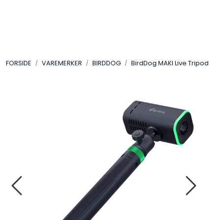
Skip to main content
VIDEO
FORSIDE
VAREMERKER
BIRDDOG
BirdDog MAKI Live Tripod
LYD
LYS
TILBEHØR
VAREMERKER
AKTUELT
BRUKT