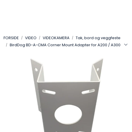
Skip to main content
VIDEO
FORSIDE
VIDEO
VIDEOKAMERA
Tak, bord og veggfeste
LYD
BirdDog BD-A-CMA Corner Mount Adapter for A200 / A300
LYS
TILBEHØR
VAREMERKER
AKTUELT
BRUKT