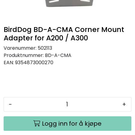
SAMTALEROM
BirdDog BD-A-CMA Corner Mount
Adapter for A200 / A300
Varenummer:
502113
Produktnummer:
BD-A-CMA
EAN:
9354873000270
-
+
Logg inn for å kjøpe