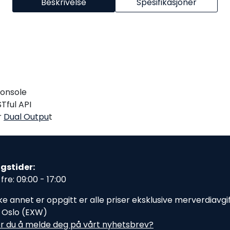
Beskrivelse
Spesifikasjoner
onsole
Tful API
r
Dual Outpu
t
gstider:
fre: 09:00 - 17:00
e annet er oppgitt er alle priser eksklusive merverdiavgift,
i Oslo (EXW)
r du å melde deg på vårt nyhetsbrev?