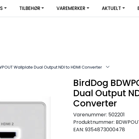
|
YS
TILBEHØR
VAREMERKER
AKTUELT
SERVICE
FACEBOOK
POUT Wallplate Dual Output NDI to HDMI Converter
BirdDog BDWPO
Dual Output ND
Converter
Varenummer:
502201
Produktnummer:
BDWPOU
EAN:
9354873000478