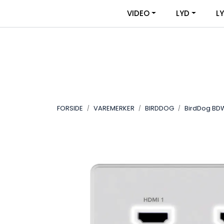
Skip to main content
|
|
VIDEO
LYD
L
OM VIDEOUTSTYR
KONTAKT OSS
FORSIDE
VAREMERKER
BIRDDOG
BirdDog BDW