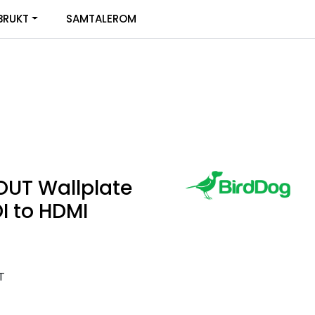
0
BRUKT
SAMTALEROM
Infosenter
Favoritter
Logg inn
UT Wallplate
I to HDMI
T