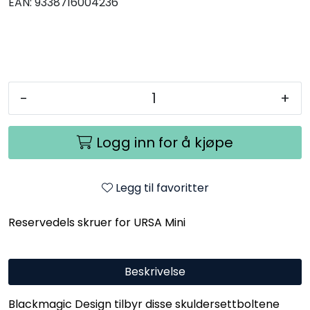
EAN:
9338716004236
-
+
Logg inn for å kjøpe
Legg til favoritter
Reservedels skruer for URSA Mini
Beskrivelse
Blackmagic Design tilbyr disse skuldersettboltene