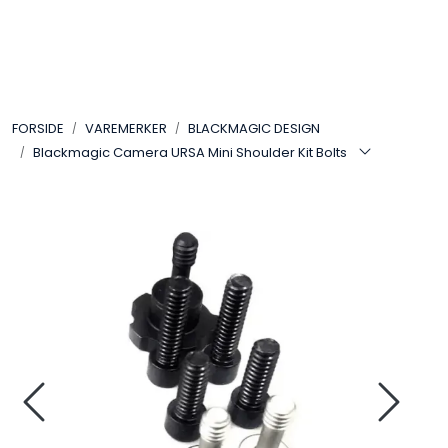
Skip to main content
VIDEO
FORSIDE
VAREMERKER
BLACKMAGIC DESIGN
LYD
Blackmagic Camera URSA Mini Shoulder Kit Bolts
LYS
TILBEHØR
VAREMERKER
AKTUELT
BRUKT