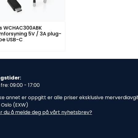
is WCHAC300ABK
mforsyning 5V / 3A plug-
ype USB-C
gstider:
fre: 09:00 - 17:00
e annet er oppgitt er alle priser eksklusive merverdiavgift,
i Oslo (EXW)
r du å melde deg på vårt nyhetsbrev?