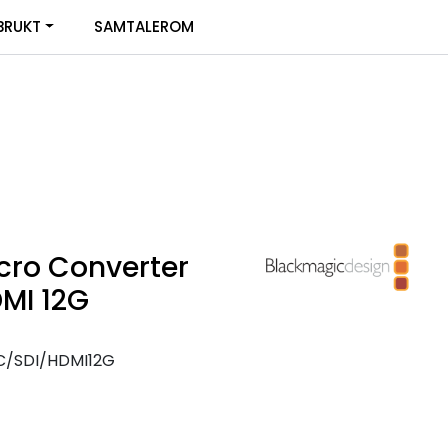
0
BRUKT
SAMTALEROM
Infosenter
Favoritter
Logg inn
cro Converter
DMI 12G
/SDI/HDMI12G