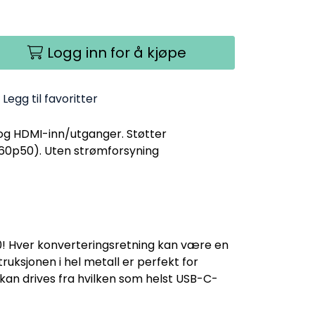
Logg inn for å kjøpe
Legg til favoritter
og HDMI-inn/utganger. Støtter
060p50). Uten strømforsyning
p60! Hver konverteringsretning kan være en
ruksjonen i hel metall er perfekt for
n kan drives fra hvilken som helst USB-C-