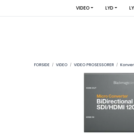
Skip to main content
|
|
VIDEO
LYD
L
OM VIDEOUTSTYR
KONTAKT OSS
FORSIDE
VIDEO
VIDEO PROSESSORER
Konver