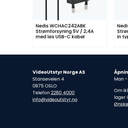
Nedis WCHAC242ABK
Ned
Strømforsyning 5V / 2,4A
Strø
med løs USB-C kabel
in t
VideoUtstyr Norge AS
Åpnin
Stanseveien 4
Man - 
0975 OSLO
Om ikk
Telefon
2280 4000
lager 
info@videoutstyr.no
Ønske