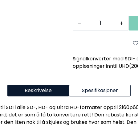
-
+
Signalkonverter med SDI- 
oppløsninger inntil UHD(2
Beskrivelse
Spesifikasjoner
til SDI i alle SD-, HD- og Ultra HD-formater opptil 2160
d, det er som å få to konvertere i ett! Den robuste konst
 den liten nok til å skjules og brukes hvor som helst. De