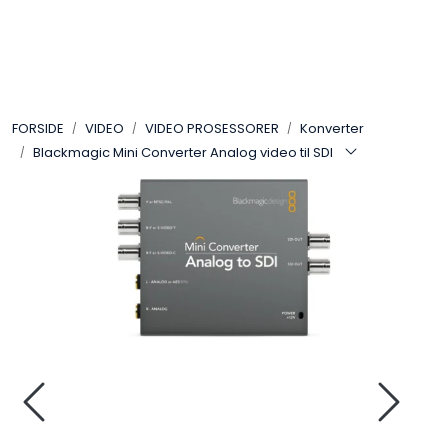
Skip to main content
VIDEO
FORSIDE
VIDEO
VIDEO PROSESSORER
Konverter
LYD
Blackmagic Mini Converter Analog video til SDI
LYS
TILBEHØR
VAREMERKER
AKTUELT
BRUKT