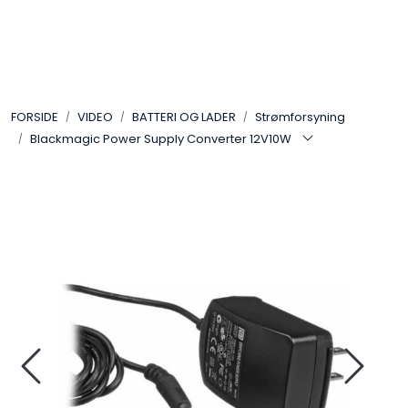
Skip to main content
VIDEO
FORSIDE
VIDEO
BATTERI OG LADER
Strømforsyning
LYD
Blackmagic Power Supply Converter 12V10W
LYS
TILBEHØR
VAREMERKER
AKTUELT
BRUKT