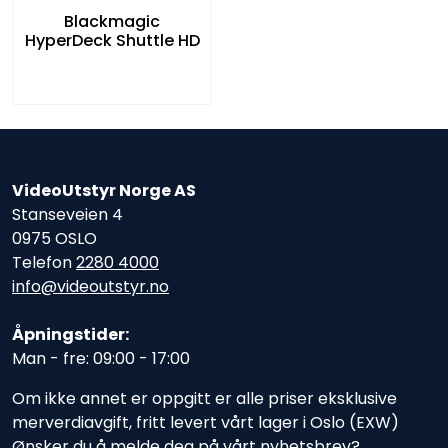
Blackmagic
HyperDeck Shuttle HD
VideoUtstyr Norge AS
Stanseveien 4
0975 OSLO
Telefon
2280 4000
info@videoutstyr.no
Åpningstider:
Man - fre: 09:00 - 17:00
Om ikke annet er oppgitt er alle priser eksklusive
merverdiavgift, fritt levert vårt lager i Oslo (EXW)
Ønsker du å melde deg på vårt nyhetsbrev?