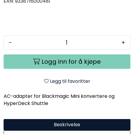
EAN:
9338716000481
-
+
Logg inn for å kjøpe
Legg til favoritter
AC-adapter for Blackmagic Mini konvertere og
HyperDeck Shuttle
Beskrivelse