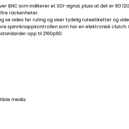
er BNC som indikerer et SDI-signal, pluss at det er 80 
 fire rackenheter.
 se video før ruting og viser tydelig ruteetiketter og vi
ore spinnknappkontrollen som har en elektronisk clutch.
ostandarder opp til 2160p60.
ible media.