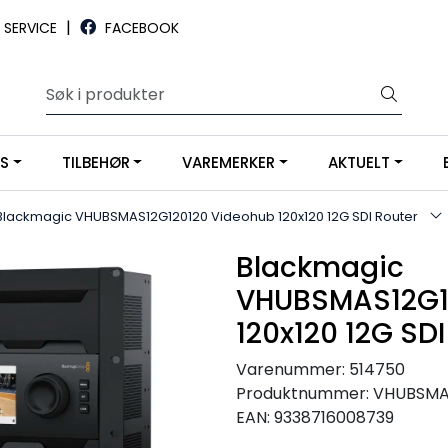
|
SERVICE
FACEBOOK
YS
TILBEHØR
VAREMERKER
AKTUELT
Blackmagic VHUBSMAS12G120120 Videohub 120x120 12G SDI Router
Blackmagic
VHUBSMAS12G1
120x120 12G SDI
Varenummer:
514750
Produktnummer:
VHUBSMA
EAN:
9338716008739