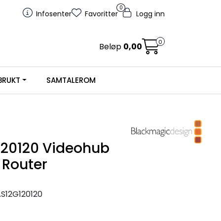
0
Infosenter
Favoritter
Logg inn
0
Beløp
0,00
BRUKT
SAMTALEROM
20120 Videohub
 Router
S12G120120