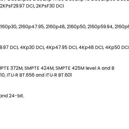
 2KPsF29.97 DCI, 2KPsF30 DCI
 2160p30, 2160p47.95, 2160p48, 2160p50, 2160p59.94, 2160p
9.97 DCI, 4Kp30 DCI, 4Kp47.95 DCI, 4Kp48 DCI, 4Kp50 DCI
PTE 372M, SMPTE 424M, SMPTE 425M level A and B
0, ITU‑R BT.656 and ITU‑R BT.601
and 24-bit.