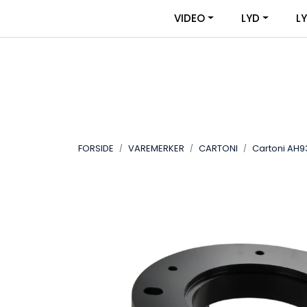
Skip to main content
|
|
VIDEO
LYD
L
OM VIDEOUTSTYR
KONTAKT OSS
FORSIDE
VAREMERKER
CARTONI
Cartoni AH93