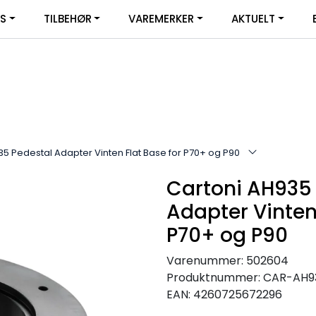
|
YS
TILBEHØR
VAREMERKER
AKTUELT
SERVICE
FACEBOOK
5 Pedestal Adapter Vinten Flat Base for P70+ og P90
Cartoni AH935
Adapter Vinten 
P70+ og P90
Varenummer:
502604
Produktnummer:
CAR-AH9
EAN:
4260725672296