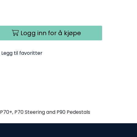
Logg inn for å kjøpe
Legg til favoritter
P70+, P70 Steering and P90 Pedestals