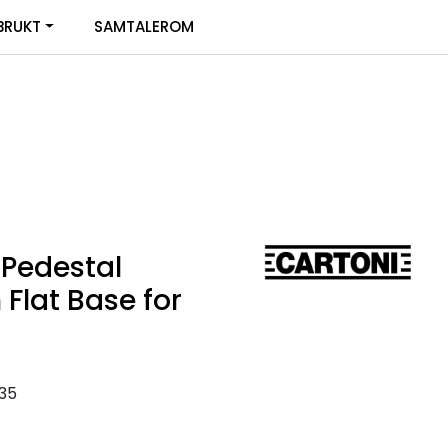
0
BRUKT
SAMTALEROM
Infosenter
Favoritter
Logg inn
 Pedestal
Flat Base for
35