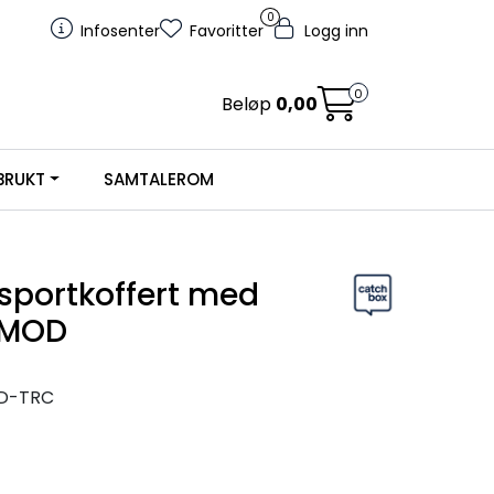
0
Infosenter
Favoritter
Logg inn
0
Beløp
0,00
BRUKT
SAMTALEROM
sportkoffert med
r MOD
D-TRC