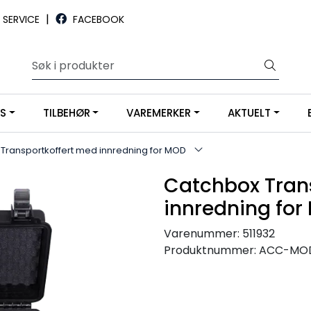
|
SERVICE
FACEBOOK
YS
TILBEHØR
VAREMERKER
AKTUELT
Transportkoffert med innredning for MOD
Catchbox Tran
innredning fo
Varenummer:
511932
Produktnummer:
ACC-MO