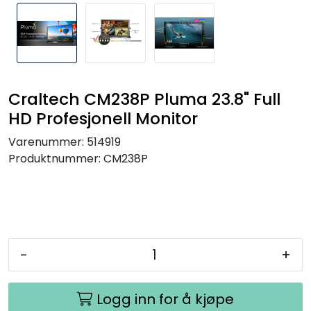
SAMTALEROM
Craltech CM238P Pluma 23.8" Full
HD Profesjonell Monitor
Varenummer:
514919
Produktnummer:
CM238P
-
+
Logg inn for å kjøpe