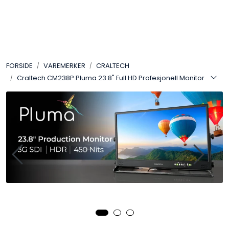
Skip to main content
VIDEO
FORSIDE
VAREMERKER
CRALTECH
LYD
Craltech CM238P Pluma 23.8" Full HD Profesjonell Monitor
LYS
TILBEHØR
VAREMERKER
AKTUELT
BRUKT