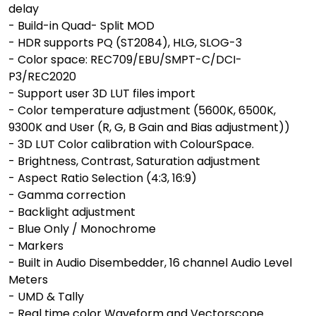
delay
- Build-in Quad- Split MOD
- HDR supports PQ (ST2084), HLG, SLOG-3
- Color space: REC709/EBU/SMPT-C/DCI-
P3/REC2020
- Support user 3D LUT files import
- Color temperature adjustment (5600K, 6500K,
9300K and User (R, G, B Gain and Bias adjustment))
- 3D LUT Color calibration with ColourSpace.
- Brightness, Contrast, Saturation adjustment
- Aspect Ratio Selection (4:3, 16:9)
- Gamma correction
- Backlight adjustment
- Blue Only / Monochrome
- Markers
- Built in Audio Disembedder, 16 channel Audio Level
Meters
- UMD & Tally
- Real time color Waveform and Vectorscope