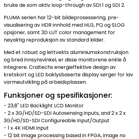
bruke de som aktiv loop-through av SDI 1 og SDI 2.
PLUMA serien har 12-bit bildeprosessering, pre-
visualisering av HDR innhold med HLG, PQ og SLOG
opsjoner, samt 3D LUT color management for
nøyaktig reproduksjon av standard kilder.
Med et robust og lettvekts aluminiumskonstruksjon
og bred innsynsvinkel, er disse monitorene enkle å
integrere. Craltechs energieffektive design av
kretskort og LED baklysbaserte display sørger for lav
varmeutvikling på arbeidsplassen.
Funksjoner og spesifikasjoner:
- 23,8" LED Backlight LCD Monitor
- 2 x 3G/HD/SD-SDI Autosensing inputs, and 2 x 2 x
3G/HD/SD-SDI Configureable Input/Output
- 1 x 4K HDMI Input
- 12 bit image processing based in FPGA, image no