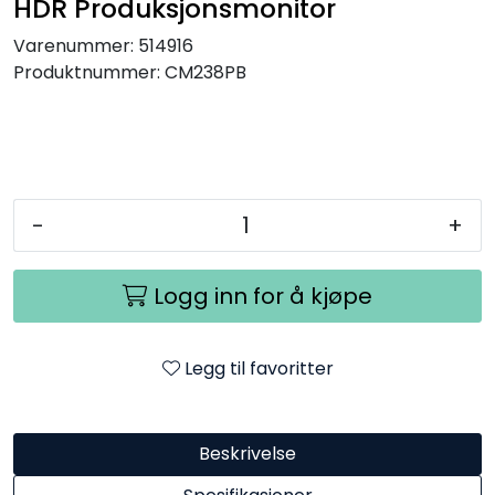
HDR Produksjonsmonitor
SAMTALEROM
Varenummer:
514916
Produktnummer:
CM238PB
-
+
Logg inn for å kjøpe
Legg til favoritter
Beskrivelse