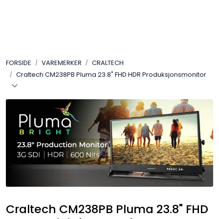
Skip to main content
VIDEO
FORSIDE
VAREMERKER
CRALTECH
LYD
Craltech CM238PB Pluma 23.8" FHD HDR Produksjonsmonitor
LYS
TILBEHØR
VAREMERKER
AKTUELT
BRUKT
Craltech CM238PB Pluma 23.8" FHD