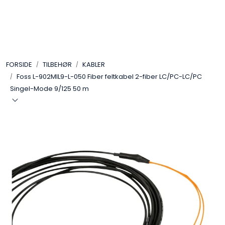
Skip to main content
VIDEO
FORSIDE
TILBEHØR
KABLER
LYD
Foss L-902MIL9-L-050 Fiber feltkabel 2-fiber LC/PC-LC/PC
Singel-Mode 9/125 50 m
LYS
TILBEHØR
VAREMERKER
AKTUELT
BRUKT