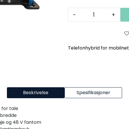
-
+
Telefonhybrid for mobilnet
Beskrivelse
Spesifikasjoner
for tale
dbredde
nje og 48 V fantom