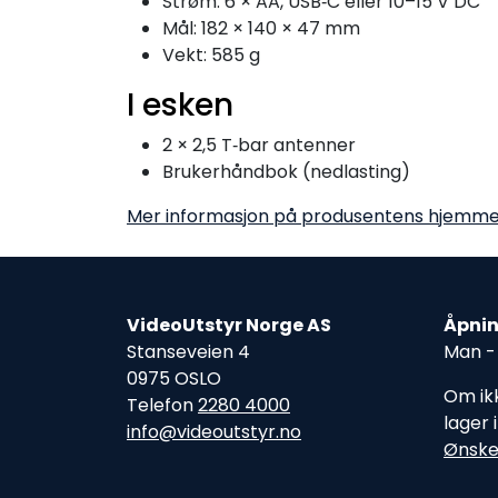
Strøm: 6 × AA, USB‑C eller 10–15 V DC
Mål: 182 × 140 × 47 mm
Vekt: 585 g
I esken
2 × 2,5 T‑bar antenner
Brukerhåndbok (nedlasting)
Mer informasjon på produsentens hjemme
VideoUtstyr Norge AS
Åpnin
Stanseveien 4
Man - 
0975 OSLO
Om ikk
Telefon
2280 4000
lager 
info@videoutstyr.no
Ønske