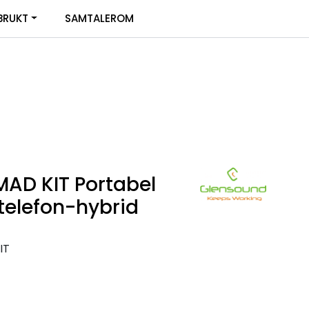
0
BRUKT
SAMTALEROM
Infosenter
Favoritter
Logg inn
AD KIT Portabel
telefon-hybrid
IT