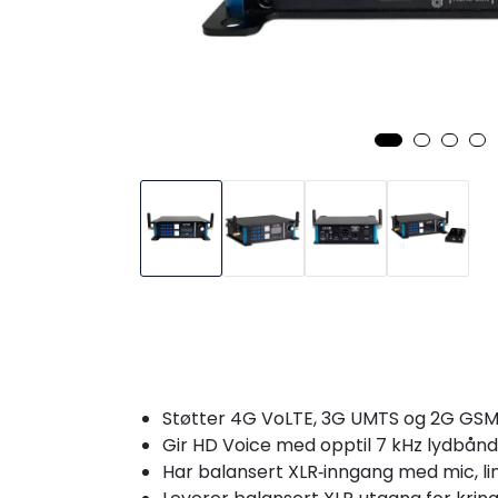
Støtter 4G VoLTE, 3G UMTS og 2G GSM 
Gir HD Voice med opptil 7 kHz lydbån
Har balansert XLR‑inngang med mic, li