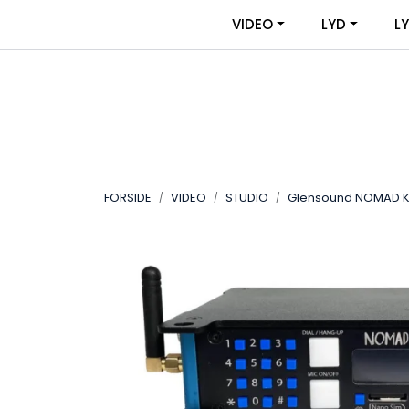
Skip to main content
|
|
VIDEO
LYD
L
OM VIDEOUTSTYR
KONTAKT OSS
FORSIDE
VIDEO
STUDIO
Glensound NOMAD KIT