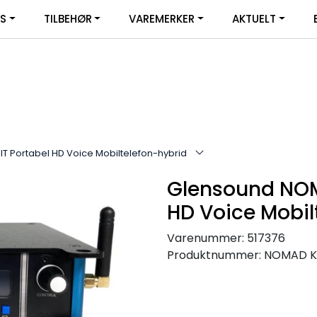
|
YS
TILBEHØR
VAREMERKER
AKTUELT
SERVICE
FACEBOOK
 Portabel HD Voice Mobiltelefon-hybrid
Glensound NOM
HD Voice Mobil
Varenummer:
517376
Produktnummer:
NOMAD K