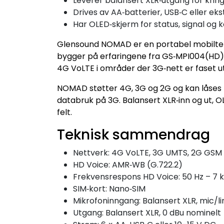
Leverer balansert XLR‑utgang for krin
Drives av AA‑batterier, USB‑C eller ek
Har OLED‑skjerm for status, signal og 
Glensound NOMAD er en portabel mobiltelefo
bygger på erfaringene fra GS‑MPI004(HD) 
4G VoLTE i områder der 3G‑nett er faset ut
NOMAD støtter 4G, 3G og 2G og kan låses 
databruk på 3G. Balansert XLR‑inn og ut, OL
felt.
Teknisk sammendrag
Nettverk: 4G VoLTE, 3G UMTS, 2G GSM
HD Voice: AMR‑WB (G.722.2)
Frekvensrespons HD Voice: 50 Hz – 7 
SIM‑kort: Nano‑SIM
Mikrofoninngang: Balansert XLR, mic/li
Utgang: Balansert XLR, 0 dBu nominelt