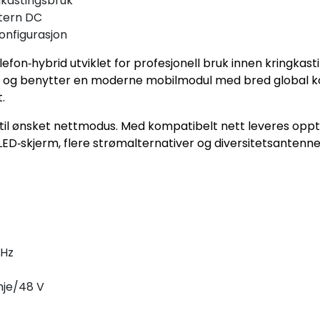
gkastingsbruk
stern DC
konfigurasjon
n‑hybrid utviklet for profesjonell bruk innen kringkasti
og benytter en moderne mobilmodul med bred global kompa
.
til ønsket nettmodus. Med kompatibelt nett leveres opp
ED‑skjerm, flere strømalternativer og diversitetsantenner
kHz
nje/48 V