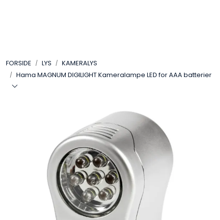
Skip to main content
VIDEO
FORSIDE
LYS
KAMERALYS
LYD
Hama MAGNUM DIGILIGHT Kameralampe LED for AAA batterier
LYS
TILBEHØR
VAREMERKER
AKTUELT
BRUKT