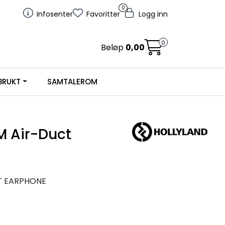
0
Infosenter
Favoritter
Logg inn
0
Beløp
0,00
BRUKT
SAMTALEROM
M Air-Duct
T EARPHONE