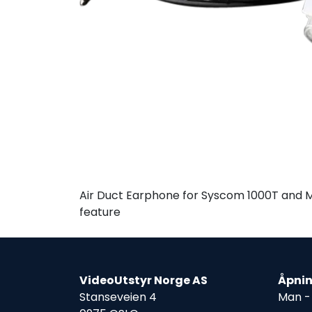
Air Duct Earphone for Syscom 1000T and M
feature
VideoUtstyr Norge AS
Åpnin
Stanseveien 4
Man - 