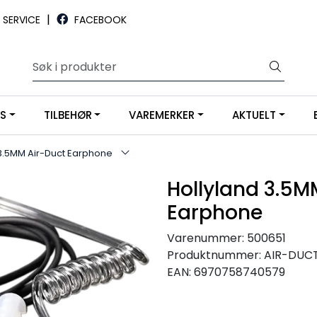
|
SERVICE
FACEBOOK
YS
TILBEHØR
VAREMERKER
AKTUELT
 3.5MM Air-Duct Earphone
Hollyland 3.5M
Earphone
Varenummer:
500651
Produktnummer:
AIR-DUC
EAN:
6970758740579