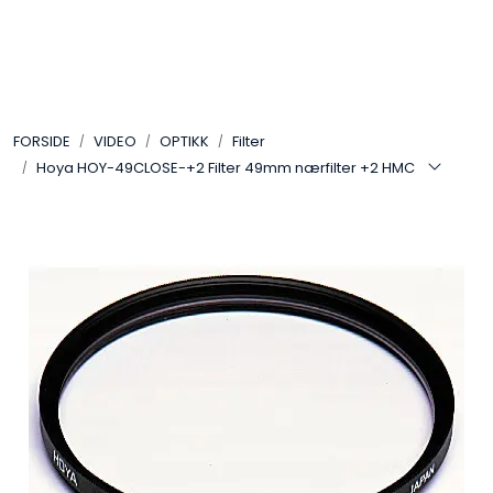
Skip to main content
VIDEO
FORSIDE
VIDEO
OPTIKK
Filter
LYD
Hoya HOY-49CLOSE-+2 Filter 49mm nærfilter +2 HMC
LYS
TILBEHØR
VAREMERKER
AKTUELT
BRUKT