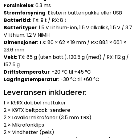
Forsinkelse
: 6.3 ms
Strømforsyning
: Ekstern batteripakke eller USB
Batteritid
: TX: 9 t / RX: 8 t
Batterityper
: 1.5 V Lithium-ion, 1.5 V alkalisk, 1.5 V / 3.7
V lithium, 1.2 V NiMH
Dimensjoner
: TX: 80 × 62 × 19 mm / RX: 88.1 × 66.1 ×
23.6 mm
Vekt
: TX: 85 g (uten batt.), 120.5 g (med) / RX: 112 g /
157.5 g
Driftstemperatur
: -20 °C til +45 °C
Lagringstemperatur
: -30 °C til +60 °C
Leveransen inkluderer:
1 × K9RX dobbel mottaker
2 × K9TX beltpack-sendere
2 × Lavaliermikrofoner (3.5 mm TRS)
2 × Mikrofonklips
2 × Vindhetter (pels)