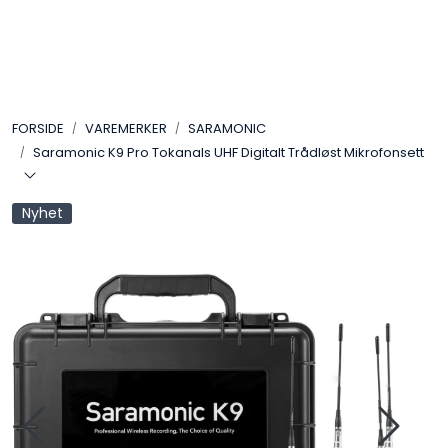
Skip to main content
VIDEO
FORSIDE
VAREMERKER
SARAMONIC
LYD
Saramonic K9 Pro Tokanals UHF Digitalt Trådløst Mikrofonsett
LYS
Nyhet
TILBEHØR
VAREMERKER
AKTUELT
BRUKT