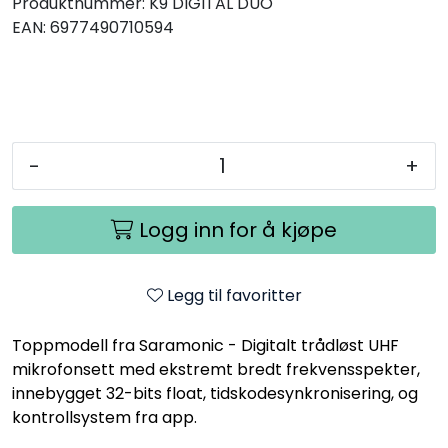
Produktnummer:
K9 DIGITAL DUO
EAN:
6977490710594
-
+
Logg inn for å kjøpe
Legg til favoritter
Toppmodell fra Saramonic - Digitalt trådløst UHF
mikrofonsett med ekstremt bredt frekvensspekter,
innebygget 32-bits float, tidskodesynkronisering, og
kontrollsystem fra app.