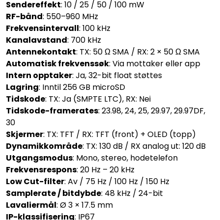
Sendereffekt
: 10 / 25 / 50 / 100 mW
RF-bånd
: 550–960 MHz
Frekvensintervall
: 100 kHz
Kanalavstand
: 700 kHz
Antennekontakt
: TX: 50 Ω SMA / RX: 2 × 50 Ω SMA
Automatisk frekvenssøk
: Via mottaker eller app
Intern opptaker
: Ja, 32-bit float støttes
Lagring
: Inntil 256 GB microSD
Tidskode
: TX: Ja (SMPTE LTC), RX: Nei
Tidskode-framerates
: 23.98, 24, 25, 29.97, 29.97DF,
30
Skjermer
: TX: TFT / RX: TFT (front) + OLED (topp)
Dynamikkområde
: TX: 130 dB / RX analog ut: 120 dB
Utgangsmodus
: Mono, stereo, hodetelefon
Frekvensrespons
: 20 Hz – 20 kHz
Low Cut-filter
: Av / 75 Hz / 100 Hz / 150 Hz
Samplerate / bitdybde
: 48 kHz / 24-bit
Lavaliermål
: Ø 3 × 17.5 mm
IP-klassifisering
: IP67