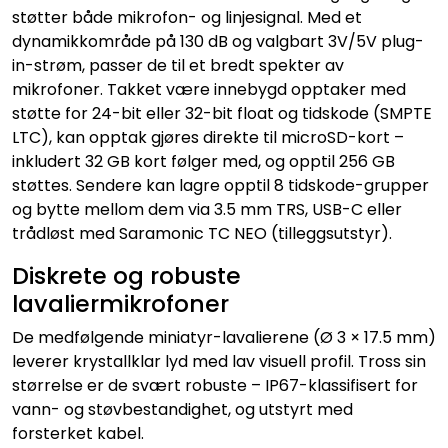
støtter både mikrofon- og linjesignal. Med et
dynamikkområde på 130 dB og valgbart 3V/5V plug-
in-strøm, passer de til et bredt spekter av
mikrofoner. Takket være innebygd opptaker med
støtte for 24-bit eller 32-bit float og tidskode (SMPTE
LTC), kan opptak gjøres direkte til microSD-kort –
inkludert 32 GB kort følger med, og opptil 256 GB
støttes. Sendere kan lagre opptil 8 tidskode-grupper
og bytte mellom dem via 3.5 mm TRS, USB-C eller
trådløst med Saramonic TC NEO (tilleggsutstyr).
Diskrete og robuste
lavaliermikrofoner
De medfølgende miniatyr-lavalierene (Ø 3 × 17.5 mm)
leverer krystallklar lyd med lav visuell profil. Tross sin
størrelse er de svært robuste – IP67-klassifisert for
vann- og støvbestandighet, og utstyrt med
forsterket kabel.