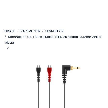
Skip to main content
VIDEO
FORSIDE
VAREMERKER
SENNHEISER
LYD
Sennheiser KBL-HD 25 II Kabel til HD 25 hodetlf, 3,5mm vinklet
plugg
LYS
TILBEHØR
VAREMERKER
AKTUELT
BRUKT