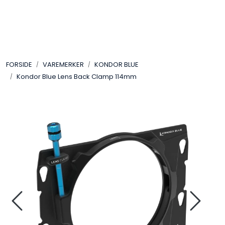
Skip to main content
VIDEO
FORSIDE
VAREMERKER
KONDOR BLUE
LYD
Kondor Blue Lens Back Clamp 114mm
LYS
TILBEHØR
VAREMERKER
AKTUELT
BRUKT