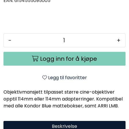
EAN:
6154555095005
-
+
Logg inn for å kjøpe
Legg til favoritter
Objektivmansjett tilpasset større cine-objektiver
opptil 114mm eller 114mm adapterringer. Kompatibel
med alle Kondor Blue mattebokser, samt ARRI LMB.
Beskrivelse